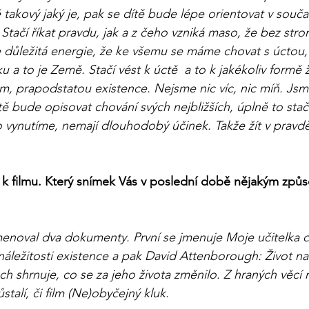
 takový jaký je, pak se dítě bude lépe orientovat v souč
. Stačí říkat pravdu, jak a z čeho vzniká maso, že bez s
e důležitá energie, že ke všemu se máme chovat s úcto
a to je Země. Stačí vést k úctě  a to k jakékoliv formě ži
, prapodstatou existence. Nejsme nic víc, nic míň. Jsm
 bude opisovat chování svých nejbližších, úplně to stačí.
vynutíme, nemají dlouhodobý účinek. Takže žít v pravdě 
t k filmu. Který snímek Vás v poslední době nějakým zp
enoval dva dokumenty. První se jmenuje Moje učitelka 
ležitosti existence a pak David Attenborough: Život na 
ech shrnuje, co se za jeho života změnilo. Z hraných věcí 
ůstalí, či film (Ne)obyčejný kluk.