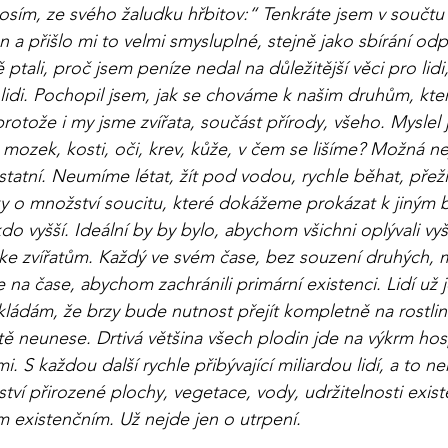
rosím, ze svého žaludku hřbitov:“ Tenkráte jsem v součtu 
n a přišlo mi to velmi smysluplné, stejně jako sbírání od
 ptali, proč jsem peníze nedal na důležitější věci pro lidi,
idi. Pochopil jsem, jak se chováme k našim druhům, kteří
protože i my jsme zvířata, součást přírody, všeho. Myslel 
mozek, kosti, oči, krev, kůže, v čem se lišíme? Možná 
tatní. Neumíme létat, žít pod vodou, rychle běhat, přežít 
ky o množství soucitu, které dokážeme prokázat k jiným
kdo vyšší. Ideální by by bylo, abychom všichni oplývali v
 ke zvířatům. Každý ve svém čase, bez souzení druhých,
e na čase, abychom zachránili primární existenci. Lidí už
ádám, že brzy bude nutnost přejít kompletně na rostlin
tě neunese. Drtivá většina všech plodin jde na výkrm hos
. S každou další rychle přibývající miliardou lidí, a to ne
ví přirozené plochy, vegetace, vody, udržitelnosti exist
em existenčním. Už nejde jen o utrpení.