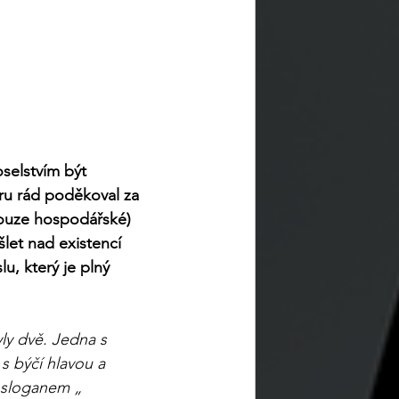
oselstvím být 
ru rád poděkoval za 
pouze hospodářské) 
let nad existencí 
, který je plný 
ly dvě. Jedna s 
 býčí hlavou a 
a sloganem „ 