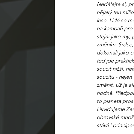
Nedělejte si, p
nějaký ten milio
lese. Lidé se mě
na kampaň pro l
stejní jako my, 
změním. Srdce, 
dokonalí jako os
teď jde praktic
soucit nižší, ně
soucitu - nejen
změnit. Už je al
hodně. Předpokl
to planeta pros
Likvidujeme Zemi
obrovské množst
stává i princip