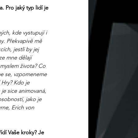
Pro jaký typ lidí je 
ch, kde vystupují i 
ny. Překvapivě mě 
ch, jestli by jej 
ze mne dělají 
smyslem života? Co 
íme se, vzpomeneme 
 Hry? Kdo je 
a je sice animovaná, 
osobností, jako je 
ne, Erich von 
řídí Vaše kroky? Je 