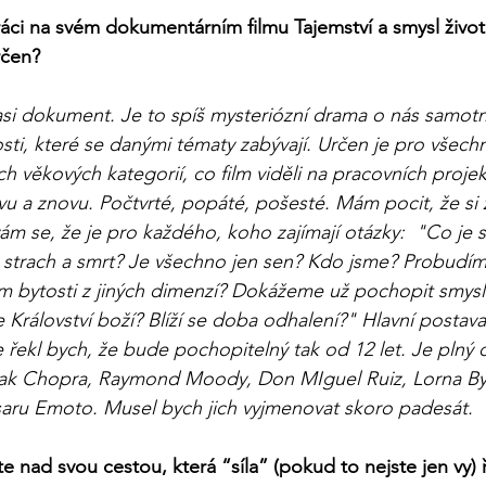
ci na svém dokumentárním filmu Tajemství a smysl života. 
rčen?
asi dokument. Je to spíš mysteriózní drama o nás samotný
ti, které se danými tématy zabývají. Určen je pro všech
ch věkových kategorií, co film viděli na pracovních projekcí
vu a znovu. Počtvrté, popáté, pošesté. Mám pocit, že si 
ám se, že je pro každého, koho zajímají otázky:  "Co je 
r, strach a smrt? Je všechno jen sen? Kdo jsme? Probud
m bytosti z jiných dimenzí? Dokážeme už pochopit smysl
e Království boží? Blíží se doba odhalení?" Hlavní postav
le řekl bych, že bude pochopitelný tak od 12 let. Je plný 
ak Chopra, Raymond Moody, Don MIguel Ruiz, Lorna Byr
aru Emoto. Musel bych jich vyjmenovat skoro padesát. 
e nad svou cestou, která “síla” (pokud to nejste jen vy) 