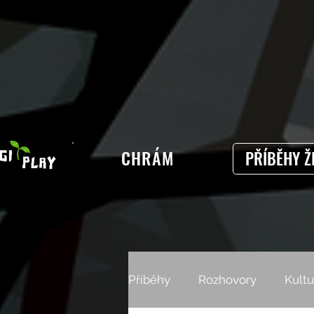
CHRÁM
PŘÍBĚHY Ž
Příběhy
Rozhovory
Kultu