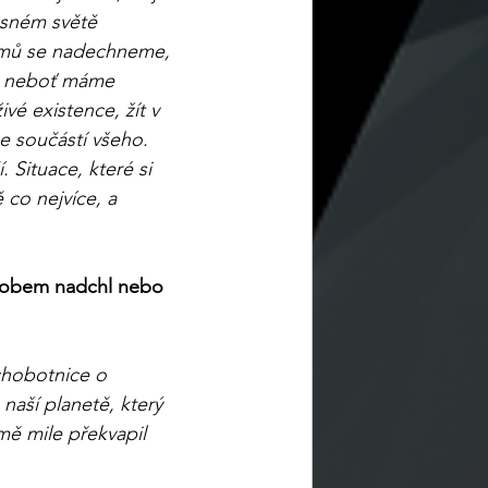
asném světě 
tromů se nadechneme, 
u, neboť máme 
vé existence, žít v 
e součástí všeho. 
 Situace, které si 
co nejvíce, a 
ůsobem nadchl nebo 
chobotnice o 
naší planetě, který 
mě mile překvapil 