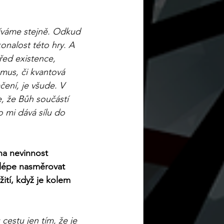
užíváme stejně. Odkud 
nalost této hry. A 
třed existence, 
mus, či kvantová 
ení, je všude. V 
, že Bůh součástí 
o mi dává sílu do 
na nevinnost 
jlépe nasměrovat 
ití, když je kolem 
estu jen tím, že je 