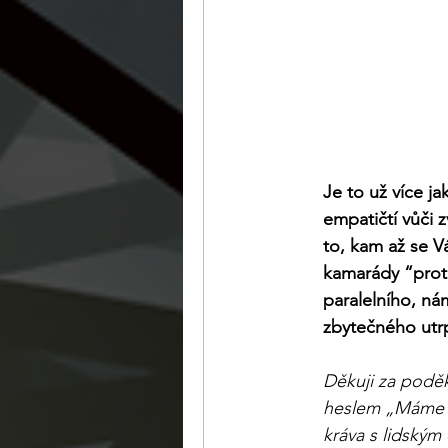
Je to už více ja
empatičtí vůči
to, kam až se V
kamarády “protl
paralelního, ná
zbytečného utrp
Děkuji za poděk
heslem „Máme vo
kráva s lidským