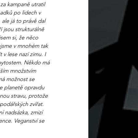
za kampaně utratil 
padků po lidech v 
 ale já to právě dal 
 jsou strukturálně 
jsem si, že něco 
nejsme v mnohém tak 
v lese nazí zimu. I 
 bytostem. Někdo má 
yšším množstvím 
 má možnost se 
 je planetě opravdu 
nou stravu, protože 
podářských zvířat. 
ní nadsázka, zmizí 
ence. Veganství se 