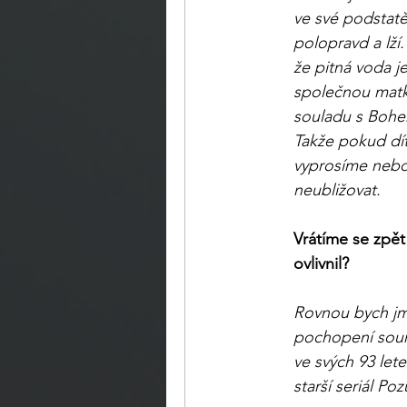
ve své podstatě
polopravd a lží
že pitná voda j
společnou matku 
souladu s Bohem
Takže pokud dítě
vyprosíme nebo 
neubližovat.
Vrátíme se zpě
ovlivnil?
Rovnou bych jm
pochopení souná
ve svých 93 let
starší seriál Poz