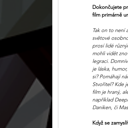
Dokončujete prá
film primárně u
Tak on to není 
světové osobnos
prosí lidé různý
mohli vidět zno
legraci. Domnív
je láska, humo
si? Pomáhají ná
Stvořitel? Kde j
film je hraný, a
například Deep
Daniken, či Mas
Když se zamyslít