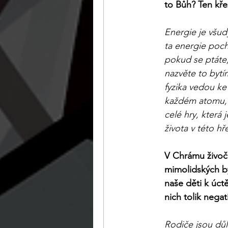
to Bůh? Ten kře
Energie je všud
ta energie poch
pokud se ptáte, 
nazvěte to bytí
fyzika vedou ke
každém atomu, k
celé hry, která 
života v této hř
V Chrámu živoči
mimolidských by
naše děti k úct
nich tolik nega
Rodiče jsou důl