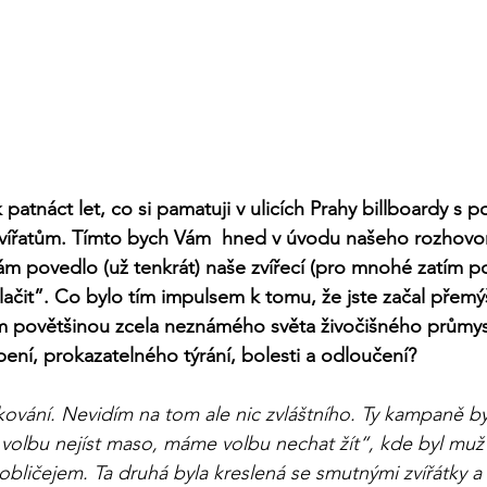
k patnáct let, co si pamatuji v ulicích Prahy billboardy s p
 zvířatům. Tímto bych Vám  hned v úvodu našeho rozhovo
ám povedlo (už tenkrát) naše zvířecí (pro mnohé zatím 
ačit”. Co bylo tím impulsem k tomu, že jste začal přemýš
m povětšinou zcela neznámého světa živočišného průmyslu
ení, prokazatelného týrání, bolesti a odloučení? 
ování. Nevidím na tom ale nic zvláštního. Ty kampaně by
lbu nejíst maso, máme volbu nechat žít“, kde byl muž s
 obličejem. Ta druhá byla kreslená se smutnými zvířátky 