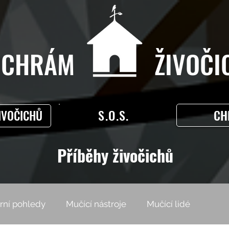
CHRÁM ŽIVOČIC
S.O.S.
CH
IVOČICHŮ
Příběhy živočichů
rní pohledy
Mučící nástroje
Mučící lidé