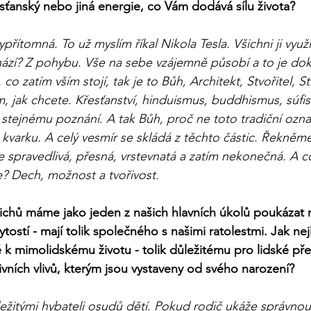
sťanský nebo jiná energie, co Vám dodává sílu života?
ypřítomná. To už myslím říkal Nikola Tesla. Všichni ji vy
ází? Z pohybu. Vše na sebe vzájemně působí a to je doko
co zatím vším stojí, tak je to Bůh, Architekt, Stvořitel, S
m, jak chcete. Křesťanství, hinduismus, buddhismus, súfis
 stejnému poznání. A tak Bůh, proč ne toto tradiční označ
varku. A celý vesmír se skládá z těchto částic. Řekněme
je spravedlivá, přesná, vrstevnatá a zatím nekonečná. A c
e? Dech, možnost a tvořivost. 
chů máme jako jeden z našich hlavních úkolů poukázat 
tostí - mají tolik společného s našimi ratolestmi. Jak ne
ě k mimolidskému životu - tolik důležitému pro lidské přež
tivních vlivů, kterým jsou vystaveny od svého narození?
ežitými hybateli osudů dětí. Pokud rodič ukáže správnou c