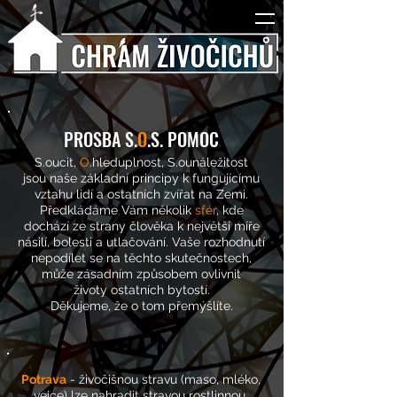
PROSBA S.
O
.S. POMOC
S.oucit,
O
.hleduplnost, S.ounáležitost
jsou naše základní principy k fungujícímu
vztahu lidí a ostatních zvířat na Zemi.
Předkládáme Vám několik
sfér
, kde
dochází ze strany člověka k největší míře
násilí, bolesti a utlačování. Vaše rozhodnutí
nepodílet se na těchto skutečnostech,
může zásadním způsobem ovlivnit
životy ostatních bytostí.
Děkujeme, že o tom přemýšlíte.
Potrava
-
živočišnou stravu (maso, mléko,
vejce) lze nahradit stravou rostlinnou.