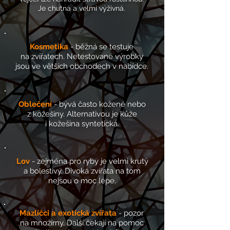
Je chutná a velmi výživná.
Kosmetika
- běžná se testuje
na zvířatech. Netestované výrobky
jsou
ve větších obchodech v nabídce.
Oblečení
- bývá často kožené nebo
z kožešiny. Alternativou je kůže
i kožešina syntetická.
Lov
- zejména pro ryby je velmi krutý
a bolestivý. Divoká zvířata na tom
nejsou o moc lépe.
Mazlíčci a exotická zvířata
- pozor
na množírny. Další čekají na pomoc