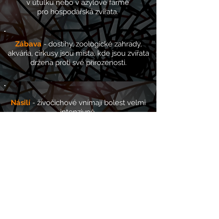
v útulku nebo v azylové farmě
pro hospodářská zvířata.
Zábava
- dostihy, zoologické zahrady,
akvária, cirkusy jsou místa, kde jsou zvířata
držena proti své přirozenosti.
Násilí
- živočichové vnímají bolest velmi
intenzivně.
Ukrutnosti, které na nich pácháme,
bychom
neměli zlehčovat, natož ignorovat.
Oběťmi jsou zvířata. Jsou to slepice, krávy,
vepři a ryby, které zabíjíme a pojídáme.
Jsou to norci, činčily a lišky, které stahujeme
a jejichž kůže nosíme. Jsou to králíci, fretky,
křečci a myši, jimž vstřikujeme do očí jedy,