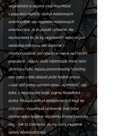
vegetariáni a vegani mají například 
v populaci nejnižší výskyt nádorových 
onemocnění, ale nejenom nádorových 
onemocnění. Je to prostě výhodné. Ale 
neznamená to, že by vegetarián nebo vegan 
nedostal rakovinu, ale dostane ji 
mnohonásobně, set násobně méně než okolní 
populace. Jsou tu další informace, které nám 
zřetelně chybí, nejsou prezentovány. Všechny 
nás čeká v této oblasti ještě hodně práce, 
v úsilí dát pravý význam slovu „normalita“, ale 
také, v neposlední řadě, pojmu filosofická 
láska. Protože pokud dokážeme být krutí ke 
zvířatům – například utrhneme živé žábě 
stehno nebo hodíme nějakého živého tvora na 
olej - tak to znamená, že my sami můžeme 
někdy očekávat totéž. 