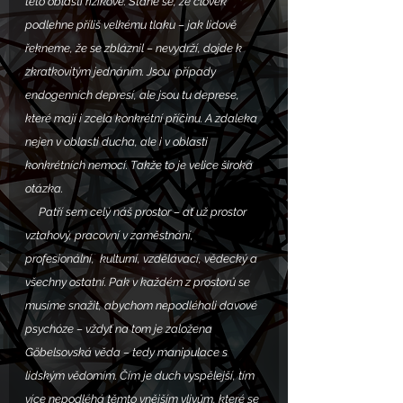
této oblasti rizikové. Stane se, že člověk 
podlehne příliš velkému tlaku – jak lidově 
řekneme, že se zbláznil – nevydrží, dojde k 
zkratkovitým jednáním. Jsou  případy 
endogenních depresí, ale jsou tu deprese, 
které mají i zcela konkrétní příčinu. A zdaleka 
nejen v oblasti ducha, ale i v oblasti 
konkrétních nemocí. Takže to je velice široká 
otázka. 
     Patří sem celý náš prostor – ať už prostor 
vztahový, pracovní v zaměstnání,  
profesionální,  kulturní, vzdělávací, vědecký a 
všechny ostatní. Pak v každém z prostorů se 
musíme snažit, abychom nepodléhali davové 
psychóze – vždyť na tom je založena 
Göbelsovská věda – tedy manipulace s 
lidským vědomím. Čím je duch vyspělejší, tím 
více nepodléhá těmto vnějším vlivům, které se 