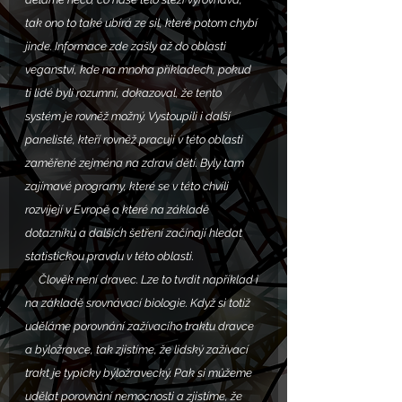
tak ono to také ubírá ze sil, které potom chybí 
jinde. Informace zde zašly až do oblasti 
veganství, kde na mnoha příkladech, pokud 
ti lidé byli rozumní, dokazoval, že tento 
systém je rovněž možný. Vystoupili i další 
panelisté, kteří rovněž pracují v této oblasti 
zaměřené zejména na zdraví dětí. Byly tam 
zajímavé programy, které se v této chvíli 
rozvíjejí v Evropě a které na základě 
dotazníků a dalších šetření začínají hledat 
statistickou pravdu v této oblasti.
     Člověk není dravec. Lze to tvrdit například i 
na základě srovnávací biologie. Když si totiž 
uděláme porovnání zažívacího traktu dravce 
a býložravce, tak zjistíme, že lidský zažívací 
trakt je typicky býložravecký. Pak si můžeme 
udělat porovnání nemocnosti a zjistíme, že 