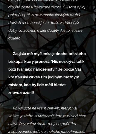
dlouhé cestě v karavaně života. Čili tam vývoj 
pokročí opět. A pak mnoho lidských druhů 
dalších a na konci ještě další, vzdálenější 
doby, až začnou mizet duality. Ale to je ještě 
daleko. 
     Zaujala mě myšlenka jednoho britského 
biskupa, který pronesl: "Nic neskrývá tolik 
boží tvář jako náboženství". Je podle Vás 
křesťanská církev tím jediným možným 
místem, kde by lidé měli hledat 
znovuzrození?
     Při vší úctě ke všem církvím, kterých si 
vážím, je třeba si uvědomit, kde je původ těch 
církví. Ony, velmi často, mají na počátku 
inspirovaného jedince, někoho jako Přinašeč. 