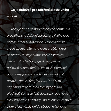
     Co je důležité pro udržení si duševního 
zdraví?
     Tady je třeba se napřed bavit o normě. Co 
pro někoho je duševní zdraví, pro jiného je již 
nemoc. Mění se kategorie. Vzpomínám ve 
svých oborech, že když jsem pročítal před 
desítkami let psychiatrii, vedle ostatních 
medicínských oborů, zjistil jsem, že jsem 
duševně nenormální. Už jen to, že jsem četl 
obor, který jsem na škole nestudoval, bylo 
považováno za úchylku. Atd. Patří sem 
například také to, a na tom bych to rád 
předvedl, čemu se říká duchovní krize -je to 
stav, kdy člověk nastoupí na duchovní cestu a 
v první fázi někdy přijde období krize, je to 