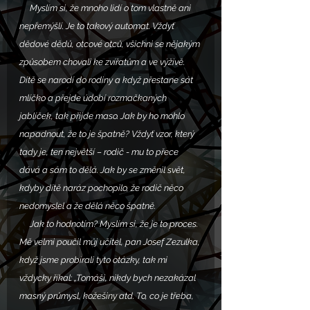
     Myslím si, že mnoho lidí o tom vlastně ani 
nepřemýšlí. Je to takový automat. Vždyť 
dědové dědů, otcové otců, všichni se nějakým 
způsobem chovali ke zvířatům a ve výživě. 
Dítě se narodí do rodiny a když přestane sát 
mlíčko a přejde údobí rozmačkaných 
jablíček, tak přijde maso. Jak by ho mohlo 
napadnout, že to je špatně? Vždyť vzor, který 
tady je, ten největší – rodič - mu to přece 
dává a sám to dělá. Jak by se změnil svět, 
kdyby dítě naráz pochopilo, že rodič něco 
nedomyslel a že dělá něco špatně.
     Jak to hodnotím? Myslím si, že je to proces. 
Mě velmi poučil můj učitel, pan Josef Zezulka, 
když jsme probírali tyto otázky, tak mi 
vždycky říkal: „Tomáši, nikdy bych nezakázal 
masný průmysl, kožešiny atd. To, co je třeba, 