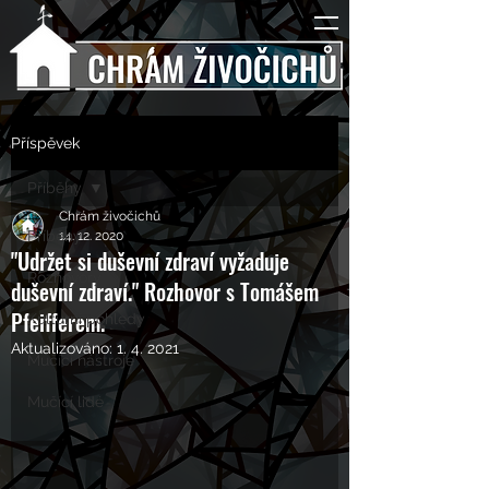
Příspěvek
Příběhy
Chrám živočichů
Příběhy
14. 12. 2020
"Udržet si duševní zdraví vyžaduje
Rozhovory
duševní zdraví." Rozhovor s Tomášem
Pfeifferem.
Kulturní pohledy
Aktualizováno:
1. 4. 2021
Mučící nástroje
Mučící lidé