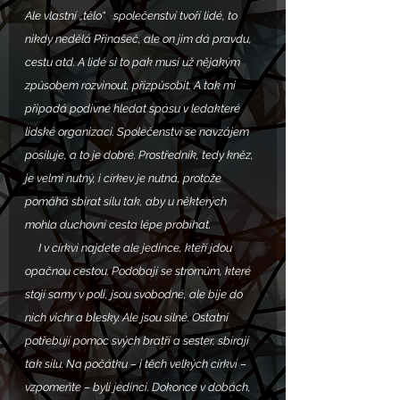
Ale vlastní „tělo“   společenství tvoří lidé, to 
nikdy nedělá Přinašeč, ale on jim dá pravdu, 
cestu atd. A lidé si to pak musí už nějakým 
způsobem rozvinout, přizpůsobit. A tak mi 
připadá podivné hledat spásu v ledakteré 
lidské organizaci. Společenství se navzájem 
posiluje, a to je dobré. Prostředník, tedy kněz, 
je velmi nutný, i církev je nutná, protože 
pomáhá sbírat sílu tak, aby u některých  
mohla duchovní cesta lépe probíhat. 
     I v církvi najdete ale jedince, kteří jdou 
opačnou cestou. Podobají se stromům, které 
stojí samy v poli, jsou svobodné, ale bije do 
nich vichr a blesky. Ale jsou silné. Ostatní 
potřebují pomoc svých bratří a sester, sbírají 
tak sílu. Na počátku – i těch velkých církví – 
vzpomeňte – byli jedinci. Dokonce v dobách, 