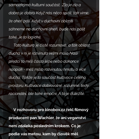
samozřejmá kulturní součást.  Zlo je zlo a 
dobro je dobro. Když nás něco spálí, tak víme, 
že oheň pálí. Když v duchovní oblastí 
sáhneme na duchovní oheň, bude nás pálit 
také. Je to logické. 
     Tato kultura je čistě rozumová, a tak oblast 
ducha v ní je rozvinuta velmi málo. Naši 
předci to měli často lépe nebo dokonce 
naopak - měli málo rozvinutou hmotu a více 
ducha. Takže je to součást kultivace celého 
prostoru. Kultivace dobrovolné, rozumné, tedy 
racionální, ale také emoční. A to je důležité.  
     V rozhovoru pro kinobox.cz řekl filmový 
producent pan Wachler, že ani veganství 
není zdaleka posledním krokem. Co je 
podle vás metou, kam by člověk měl 