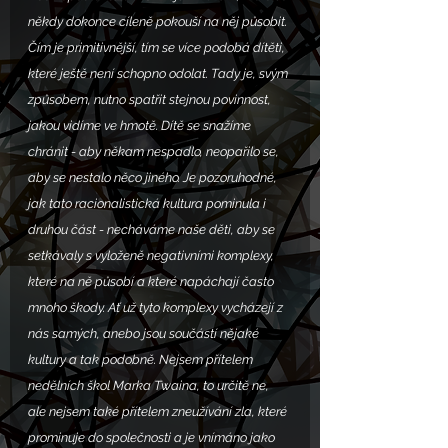
někdy dokonce cíleně pokouší na něj působit. 
Čím je primitivnější, tím se více podobá dítěti, 
které ještě není schopno odolat. Tady je, svým 
způsobem, nutno spatřit stejnou povinnost, 
jakou vidíme ve hmotě. Dítě se snažíme 
chránit - aby někam nespadlo, neopařilo se, 
aby se nestalo něco jiného. Je pozoruhodné, 
jak tato racionalistická kultura pominula i 
druhou část - necháváme naše děti, aby se 
setkávaly s vyloženě negativními komplexy, 
které na ně působí a které napáchají často 
mnoho škody. Ať už tyto komplexy vycházejí z 
nás samých, anebo jsou součástí nějaké 
kultury a tak podobně. Nejsem přítelem 
nedělních škol Marka Twaina, to určitě ne, 
ale nejsem také přítelem zneužívání zla, které 
prominuje do společnosti a je vnímáno jako 