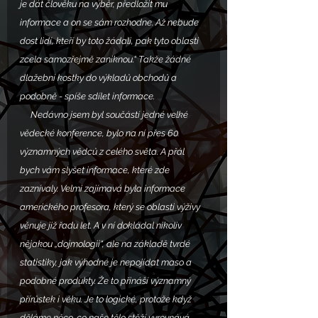
je dát člověku na výběr, předložit mu 
informace a on se sám rozhodne. Až nebude 
dost lidí, kteří by toto žádali, pak tyto oblasti 
zcela samozřejmě zaniknou.“ Takže žádné 
dlažební kostky do výkladů obchodů a 
podobně - spíše sdílet informace. 
     Nedávno jsem byl součástí jedné velké 
vědecké konference, bylo na ní přes 60 
významných vědců z celého světa. A přál 
bych vám slyšet informace, které zde 
zaznívaly. Velmi zajímavá byla informace 
amerického profesora, který se oblasti výživy 
věnuje již řadu let. A v ní dokládal nikoliv 
nějakou „dojmologii“, ale na základě tvrdé 
statistiky, jak výhodné je nepojídat maso a 
podobné produkty. Že to přináší významný 
přírůstek i věku. Je to logické, protože když 
děláme něco, co naše tělo stěží vyrovnává, 