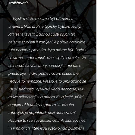
směřovat?
     Myslím si, že musíme být přiměření, 
uměření. Náš druh je typicky býložravecký, 
jak jsem již řekl. Žádnou částí svých těl 
nejsme stvořeni k zabíjení. A pokud naplníme 
tuto podobu, jsme tím, kým máme být. Občas 
se stane – spontánně, dnes spíše i uměle - že 
se narodí člověk, který nemusí jíst ani pít, a 
přesto žije, i když podle názorů současné 
vědy je to nemožné. Přesto je to prokázáno se 
vší důsledností. Výživová věda nechápe, jak 
může někdo nejíst a přitom žít, a ještě „hůře“ – 
nepřijímat tekutiny a přitom žít. Mnoho 
takových je například mezi duchovními. 
Pozoruji to i ze své zkušenosti.  Ať jsou to kněží 
v Himalájích, kteří jsou vysoko nad pásmem 