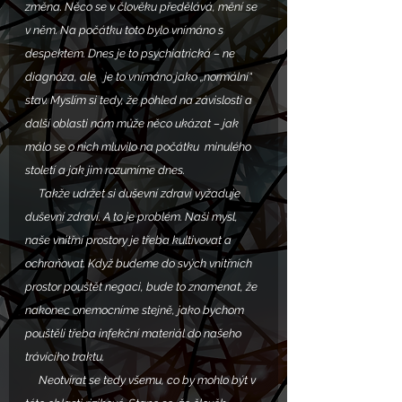
změna. Něco se v člověku předělává, mění se 
v něm. Na počátku toto bylo vnímáno s 
despektem. Dnes je to psychiatrická – ne 
diagnóza, ale   je to vnímáno jako „normální“ 
stav. Myslím si tedy, že pohled na závislosti a 
další oblasti nám může něco ukázat – jak 
málo se o nich mluvilo na počátku  minulého 
století a jak jim rozumíme dnes. 
     Takže udržet si duševní zdraví vyžaduje 
duševní zdraví. A to je problém. Naši mysl, 
naše vnitřní prostory je třeba kultivovat a 
ochraňovat. Když budeme do svých vnitřních 
prostor pouštět negaci, bude to znamenat, že 
nakonec onemocníme stejně, jako bychom 
pouštěli třeba infekční materiál do našeho 
trávícího traktu. 
     Neotvírat se tedy všemu, co by mohlo být v 