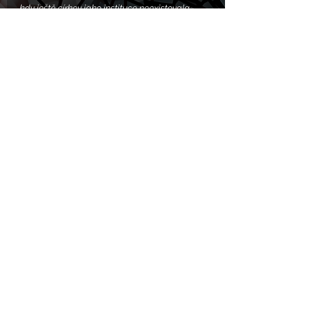
kdy ještě církev jako instituce neexistovala, 
neprofilovala se, ale byla tady společenství 
těch, kteří přijali filosofii toho velkého a tuto 
filosofii  nesli dál a roznášeli. To je hlavní úkol 
církve. Ona má lidem pomáhat v duchovní 
oblasti, aby nacházeli reálné, smysluplné 
návody, rady, jak posouvat své lidství, tedy v 
duchu se vyvíjet. Vezměte to i jinak – většina 
příslušníků nějaké skupiny, tedy i 
náboženské, se vždy domnívá že ta jejich 
skupina je jediná, nejlepší, a v horším případě 
se pokouší všechny ostatní skupiny zničit. A 
teď si představte, že jste se narodili do Řecka 
a  přijali jste, zcela samozřejmě, Apollónovo 
bratrstvo a byla to vaše jediná církev. Pak jste 
byli následovníky Abraháma, nyní Krista, 
předtím Krišny a Parváthí a koho dalšího - a 