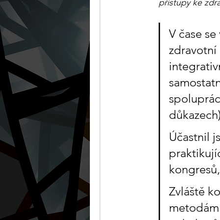
přístupy ke zdra
V čase se 
zdravotní
integrati
samostatn
spoluprác
důkazech)
Účastnil j
praktikují
kongresů, 
Zvláště k
metodám T