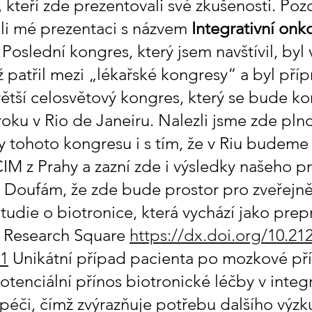
 kteří zde prezentovali své zkušenosti. Poz
li mé prezentaci s názvem 
Integrativní onk
. Poslední kongres, který jsem navštívil, byl
 patřil mezi „lékařské kongresy“ a byl příp
větší celosvětový kongres, který se bude ko
roku v Rio de Janeiru. Nalezli jsme zde pln
y tohoto kongresu i s tím, že v Riu budeme
CIM z Prahy a zazní zde i výsledky našeho p
 Doufám, že zde bude prostor pro zveřejněn
udie o biotronice, která vychází jako prepr
 Research Square 
https://dx.doi.org/10.212
v1
 Unikátní případ pacienta po mozkové př
tenciální přínos biotronické léčby v integr
péči, čímž zvýrazňuje potřebu dalšího výzku