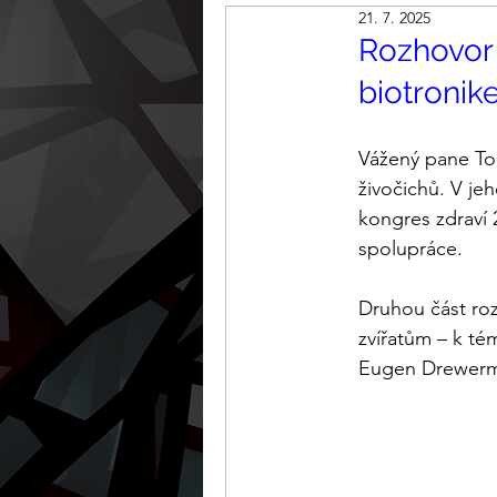
21. 7. 2025
Rozhovor 
biotroni
Vážený pane Tom
živočichů. V je
kongres zdraví 
spolupráce. 
Druhou část roz
zvířatům – k té
Eugen Drewer