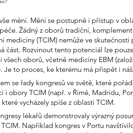
ví?
vše mění. Mění se postupně i přístup v oblas
 péče. Žádný z oborů tradiční, komplementá
vní medicíny (TCIM) nemůže ve skutečnosti 
á část. Rozvinout tento potenciál lze pouze
i všech oborů, včetně medicíny EBM (založ
. Je to proces, ke kterému má přispět i náš
sem se řady kongresů ve světě, které pořádal
cí i obory TCIM (např. v Římě, Madridu, Portu
které vycházely spíše z oblasti TCIM. 
ongresy lékařů demonstrovaly výrazný posun
CIM. Například kongres v Portu navštívilo