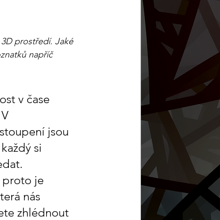
 3D prostředí. Jaké 
oznatků napříč 
ost v čase 
 V 
ystoupení jsou 
 každý si 
dat. 
 proto je 
erá nás 
te zhlédnout 