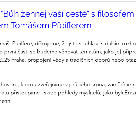
"Bůh žehnej vaší cestě" s filosofem
kem Tomášem Pfeifferem
áši Pfeiffere, děkujeme, že jste souhlasil s dalším roz
ho první části se budeme věnovat tématům, jako je] přip
2025 Praha, propojení vědy a tradičních oborů nebo otáz
hovoru, kterou zveřejníme v průběhu srpna, zaměříme na
matu přistoupíme i skrze pohledy myslitelů, jako byli Er
mann.