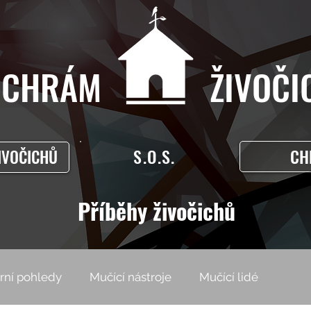
CHRÁM ŽIVOČIC
S.O.S.
CH
IVOČICHŮ
Příběhy živočichů
rní pohledy
Mučící nástroje
Mučící lidé