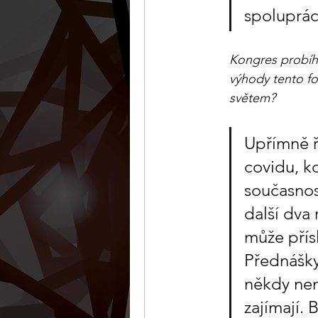
spoluprác
Kongres probíhá
výhody tento fo
světem?
Upřímně ř
covidu, k
současnost
další dva 
může přís
Přednášky
někdy nem
zajímají.