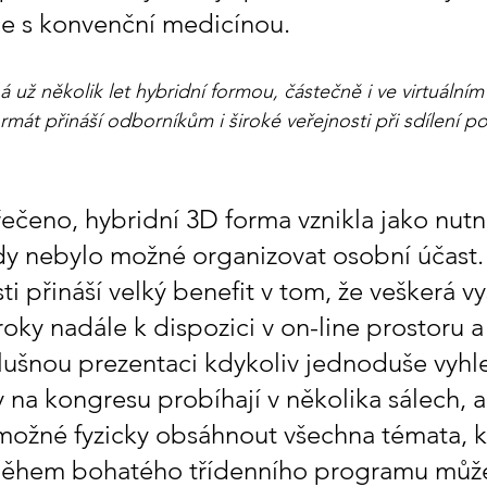
e s konvenční medicínou.
 už několik let hybridní formou, částečně i ve virtuálním
rmát přináší odborníkům i široké veřejnosti při sdílení p
ečeno, hybridní 3D forma vznikla jako nutn
dy nebylo možné organizovat osobní účast.
i přináší velký benefit v tom, že veškerá v
roky nadále k dispozici v on-line prostoru a
lušnou prezentaci kdykoliv jednoduše vyhle
 na kongresu probíhají v několika sálech, a
ožné fyzicky obsáhnout všechna témata, kt
 Během bohatého třídenního programu může