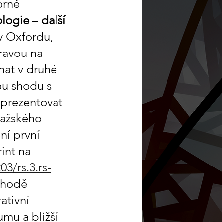
orně 
ologie
 – 
další 
 v Oxfordu, 
ravou na 
nat v druhé 
ou shodu s 
 prezentovat 
ražského 
í první 
int na 
03/rs.3.rs-
íhodě 
ativní 
mu a bližší 