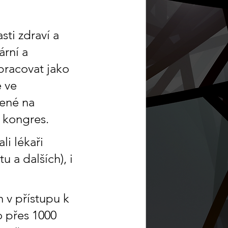
ti zdraví a 
rní a 
pracovat jako 
 ve 
ené na 
 kongres. 
i lékaři 
 a dalších), i 
 v přístupu k 
 přes 1000 