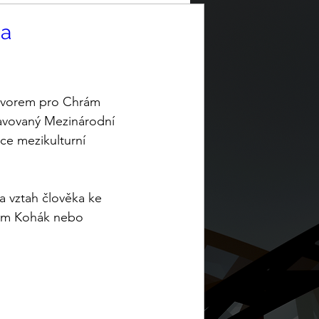
 a
hovorem pro Chrám 
ravovaný Mezinárodní 
ce mezikulturní 
 vztah člověka ke 
azim Kohák nebo 