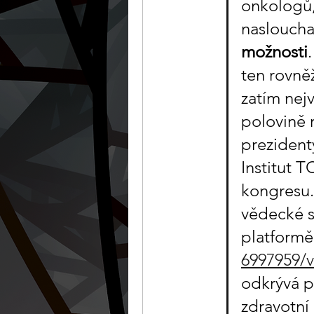
onkologů,
nasloucha
možnosti
ten rovněž
zatím nej
polovině 
prezident
Institut T
kongresu.
vědecké st
platformě
6997959/
odkrývá po
zdravotní 