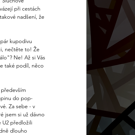
. Sluchové 
ázejí při cestách 
takové nadšení, že 
 pár kupodivu 
, nečtěte to! Že 
álo"? Ne! Až si Vás 
e také podíl, něco 
, především 
upinu do pop-
vé. Za sebe - v 
é jsem si už dávno 
 U2 předložili 
odně dlouho 