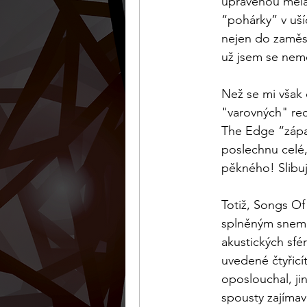
upravenou melan
“pohárky” v uší
nejen do zaměst
už jsem se nemo
Než se mi však 
"varovných" rec
The Edge “zápas
poslechnu celé,
pěkného! Slibuj
Totiž, Songs Of
splněným snem.
akustických sfér
uvedené čtyřicí
oposlouchal, ji
spousty zajíma