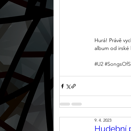
Hurá! Právě vy
album od irské
#U2
#SongsOfS
9. 4. 2023
Hudební p