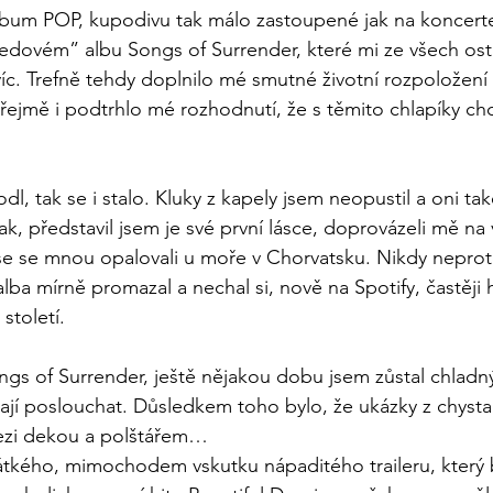
lbum POP, kupodivu tak málo zastoupené jak na koncerte
dovém” albu Songs of Surrender, které mi ze všech osta
íc. Trefně tehdy doplnilo mé smutné životní rozpoložení p
zřejmě i podtrhlo mé rozhodnutí, že s těmito chlapíky chc
dl, tak se i stalo. Kluky z kapely jsem neopustil a oni ta
, představil jsem je své první lásce, doprovázeli mě na v
e se mnou opalovali u moře v Chorvatsku. Nikdy neprotes
alba mírně promazal a nechal si, nově na Spotify, častěji h
století. 
ongs of Surrender, ještě nějakou dobu jsem zůstal chladný
jí poslouchat. Důsledkem toho bylo, že ukázky z chysta
zi dekou a polštářem… 
átkého, mimochodem vskutku nápaditého traileru, který