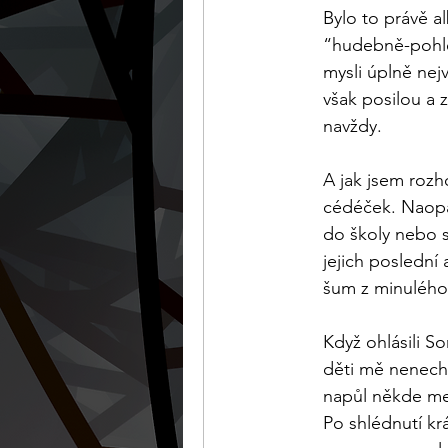
Bylo to právě a
“hudebně-pohle
mysli úplně nejv
však posilou a 
navždy. 
A jak jsem rozho
cédéček. Naopak
do školy nebo s
jejich poslední 
šum z minulého 
Když ohlásili S
děti mě nenecha
napůl někde me
Po shlédnutí kr