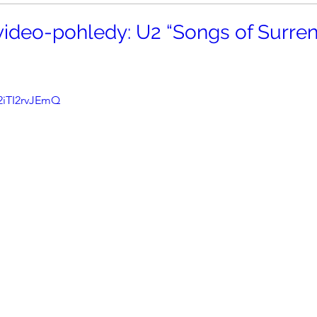
ideo-pohledy: U2 “Songs of Surre
/2iTI2rvJEmQ