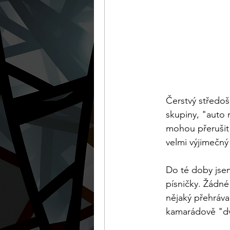
Čerstvý středoš
skupiny, "auto 
mohou přerušit 
velmi výjimečn
Do té doby jsem
písničky. Žádné
nějaký přehráva
kamarádově "dvo