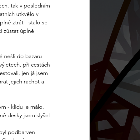
ch, tak v posledním 
tních utkvělo v 
lné ztrát - stalo se 
i zůstat úplně 
ké nešli do bazaru 
ýletech, při cestách 
tovali, jen já jsem 
rát jejich rachot a 
m - klidu je málo, 
né desky jsem slyšel 
 byl podbarven 