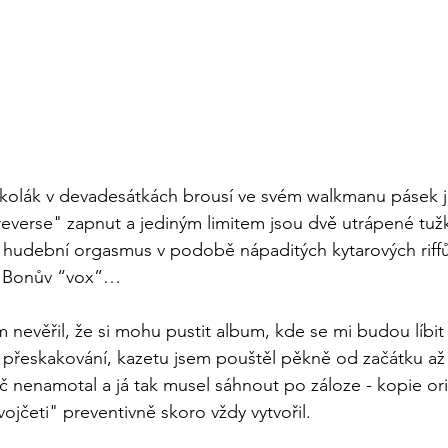
kolák v devadesátkách brousí ve svém walkmanu pásek je
reverse" zapnut a jediným limitem jsou dvě utrápené tužk
hudební orgasmus v podobě nápaditých kytarových riffů,
ý Bonův “vox”… 
 nevěřil, že si mohu pustit album, kde se mi budou líbi
 přeskakování, kazetu jsem pouštěl pěkně od začátku až
č nenamotal a já tak musel sáhnout po záloze - kopie orig
jčeti" preventivně skoro vždy vytvořil. 