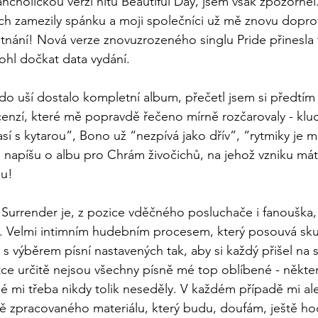
cholickou verzí hitu Beautiful Day, jsem však zpozorněl
ch zamezily spánku a moji společníci už mě znovu doprov
nání! Nová verze znovuzrozeného singlu Pride přinesla 
hl dočkat data vydání.
do uší dostalo kompletní album, přečetl jsem si předtím
enzí, které mě popravdě řečeno mírně rozčarovaly - kluci
í s kytarou”, Bono už “nezpívá jako dřív”, “rytmiky je m
 napíšu o albu pro Chrám živočichů, na jehož vzniku mát
u! 
 Surrender je, z pozice vděčného posluchače i fanouška
 Velmi intimním hudebním procesem, který posouvá sk
 s výběrem písní nastavených tak, aby si každý přišel na s
tce určitě nejsou všechny písně mé top oblíbené - někter
né mi třeba nikdy tolik neseděly. V každém případě mi ale
vě zpracovaného materiálu, který budu, doufám, ještě h