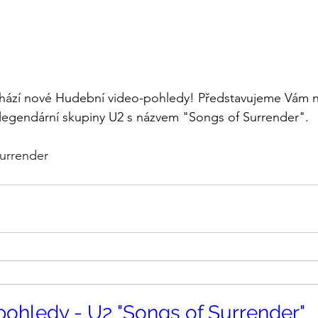
chází nové Hudební video-pohledy! Představujeme Vám 
 legendární skupiny U2 s názvem "Songs of Surrender".
urrender
ohledy - U2 "Songs of Surrender"