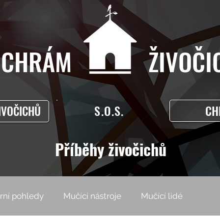
CHRÁM ŽIVOČIC
S.O.S.
CH
IVOČICHŮ
Příběhy živočichů
rní pohledy
Mučící nástroje
Mučící lidé