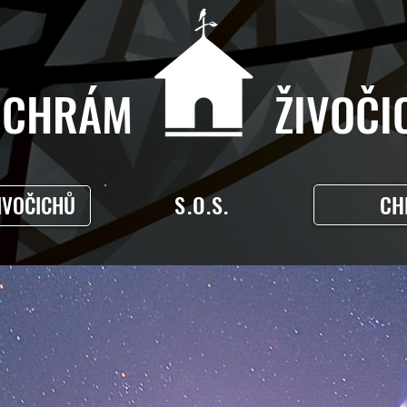
CHRÁM ŽIVOČIC
S.O.S.
CH
IVOČICHŮ