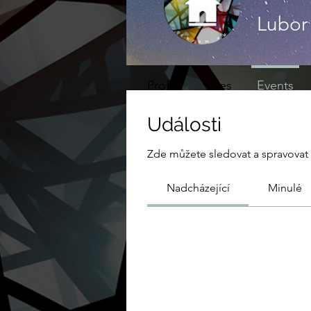
Lubor 
Profile
Files
Events
Události
Zde můžete sledovat a spravovat 
Nadcházející
Minulé