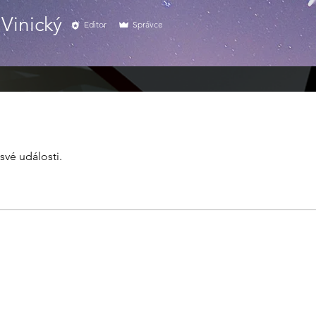
Vinický
Editor
Správce
své události.