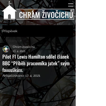
Příspěvek
Příběhy
Chrám živočichů
Příběhy
16. 4. 2021
Pilot F1 Lewis Hamilton sdílel článek
Rozhovory
BBC “Příběh pracovníka jatek” svým
fanouškům.
Kulturní pohledy
Aktualizováno:
17. 4. 2021
Mučící nástroje
Mučící lidé