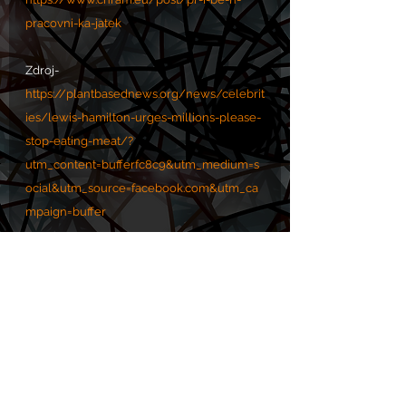
pracovni-ka-jatek
Zdroj- 
https://plantbasednews.org/news/celebrit
ies/lewis-hamilton-urges-millions-please-
stop-eating-meat/?
utm_content=bufferfc8c9&utm_medium=s
ocial&utm_source=facebook.com&utm_ca
mpaign=buffer
VOLÁNÍ S.O.S. POMOC zde: 
https://www.chram.eu/sos