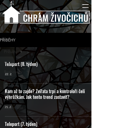
PŘÍBĚHY
Příběhy
Příběhy
Teleport (8. týden)
Rozhovory
22. 2.
Kulturní
pohledy
Kam až to zajde? Zvířata trpí a kontroloři čelí
Mučící
výhrůžkám. Jak tento trend zastavit?
nástroje
21. 2.
Mučící lidé
Teleport (7. týden)