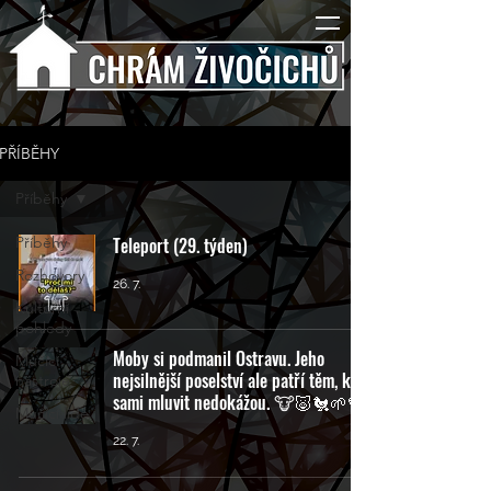
PŘÍBĚHY
Příběhy
Příběhy
Teleport (29. týden)
Rozhovory
26. 7.
Kulturní
pohledy
Moby si podmanil Ostravu. Jeho
Mučící
nejsilnější poselství ale patří těm, kteří
nástroje
sami mluvit nedokážou. 🐮🐷🐔🌱💚
Mučící lidé
22. 7.