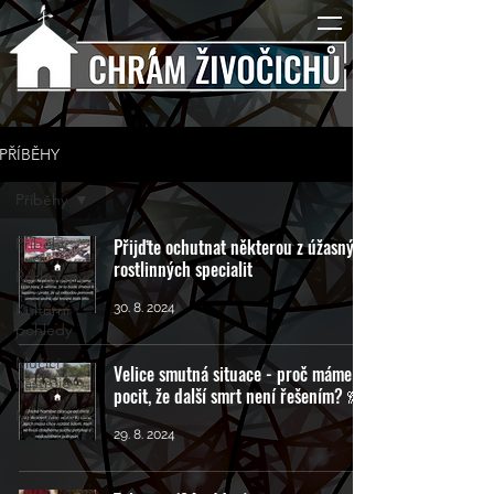
PŘÍBĚHY
Příběhy
Příběhy
Přijďte ochutnat některou z úžasných
rostlinných specialit
Rozhovory
Kulturní
30. 8. 2024
pohledy
Mučící
Velice smutná situace - proč máme
nástroje
pocit, že další smrt není řešením? 🙈
Mučící lidé
29. 8. 2024