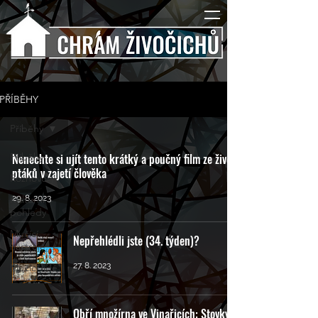
PŘÍBĚHY
Příběhy
Příběhy
Nenechte si ujít tento krátký a poučný film ze života
ptáků v zajetí člověka
Rozhovory
Kulturní
29. 8. 2023
pohledy
Mučící
Nepřehlédli jste (34. týden)?
nástroje
27. 8. 2023
Mučící lidé
Obří množírna ve Vinařicích: Stovky