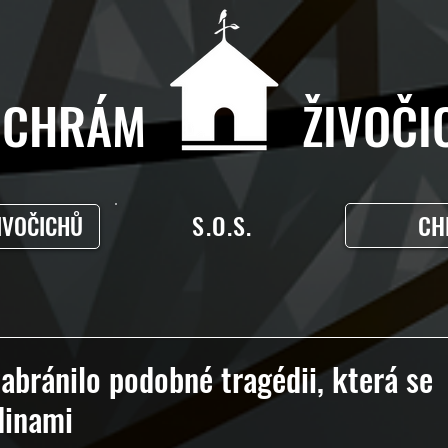
CHRÁM ŽIVOČIC
S.O.S.
CH
IVOČICHŮ
abránilo podobné tragédii, která se
dinami