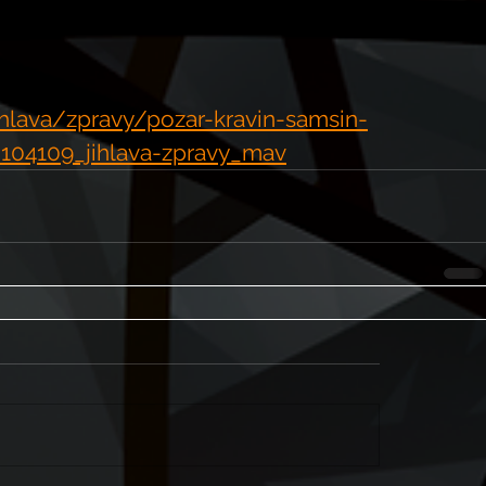
ihlava/zpravy/pozar-kravin-samsin-
_104109_jihlava-zpravy_mav