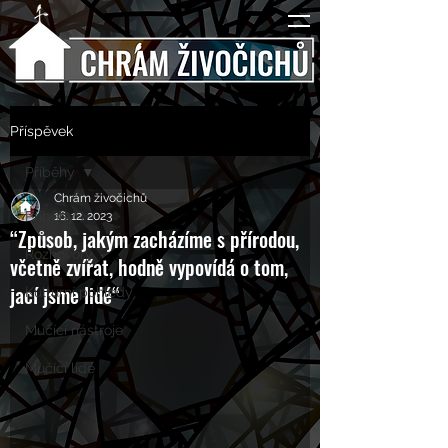
Příspěvek
Příběhy
Chrám živočichů
Příběhy
16. 12. 2023
“Způsob, jakým zacházíme s přírodou,
Rozhovory
včetně zvířat, hodně vypovídá o tom,
jací jsme lidé“
Kulturní pohledy
Mučící nástroje
Mučící lidé