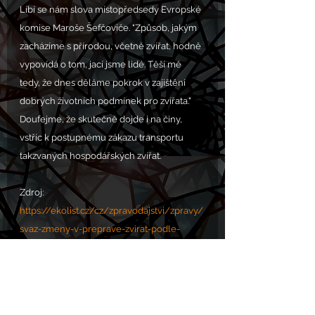
Líbí se nám slova místopředsedy Evropské 
komise Maroše Šefčoviče. "Způsob, jakým 
zacházíme s přírodou, včetně zvířat, hodně 
vypovídá o tom, jací jsme lidé. Těší mě 
tedy, že dnes děláme pokrok v zajištění 
dobrých životních podmínek pro zvířata." 
Doufejme, že skutečně dojde i na činy, 
vstříc k postupnému zákazu transportu 
takzvaných hospodářských zvířat. 
Zdroj: 
https://ekolist.cz/cz/zpravodajstvi/zpravy/
svaz-zmeny-v-preprave-zvirat-podle-
navrhu-ek-by-vyrazne-zasahly-chovatele
VOLÁNÍ S.O.S. POMOC zde: 
https://www.chram.eu/sos