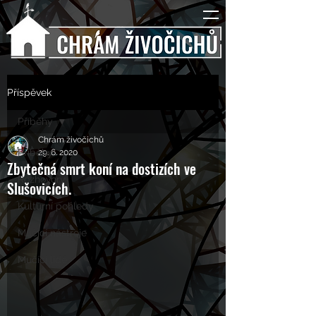
Příspěvek
Příběhy
Chrám živočichů
Příběhy
29. 6. 2020
Zbytečná smrt koní na dostizích ve
Rozhovory
Slušovicích.
Kulturní pohledy
Mučící nástroje
Mučící lidé