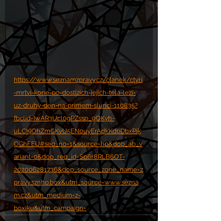
https://www.seznamzpravy.cz/clanek/ctyri
-mrtvi-kone-po-dostizich-jejich-tela-lezi-
uz-druhy-den-na-primem-slunci-110835?
fbclid=IwAR3Ucl0gPZssp_9QKyh-
uLCKjOhZmGKvU5EN0uyErAdkKdpDbxPik
OGhFEU#seq_no=1&source=hp&dop_ab_v
ariant=0&dop_req_id=Sp6r8RLB6OT-
202006281736&dop_source_zone_name=z
pravy.sznhp.box&utm_source=www.sezna
m.cz&utm_medium=z-
boxiku&utm_campaign=