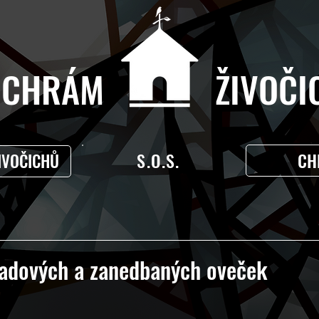
CHRÁM ŽIVOČIC
S.O.S.
CH
IVOČICHŮ
ladových a zanedbaných oveček