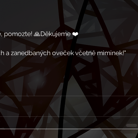
, pomozte! 🙏Děkujeme ❤️
ch a zanedbaných oveček včetně miminek!"