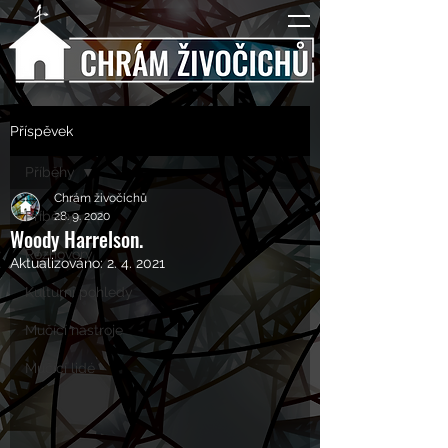
Příspěvek
Příběhy
Chrám živočichů
Příběhy
28. 9. 2020
Woody Harrelson.
Rozhovory
Aktualizováno:
2. 4. 2021
Kulturní pohledy
Mučící nástroje
Mučící lidé