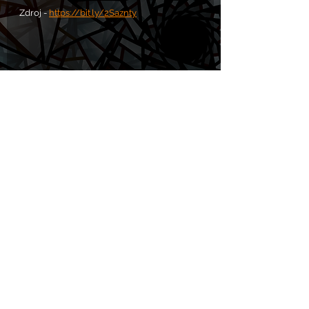
Zdroj - 
https://bit.ly/2Saznty
Komentáře
Napsat komentář...