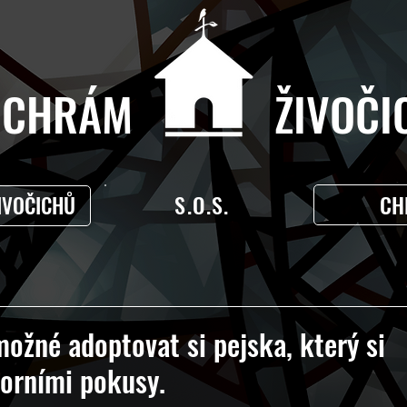
CHRÁM ŽIVOČIC
S.O.S.
CH
IVOČICHŮ
možné adoptovat si pejska, který si
torními pokusy.