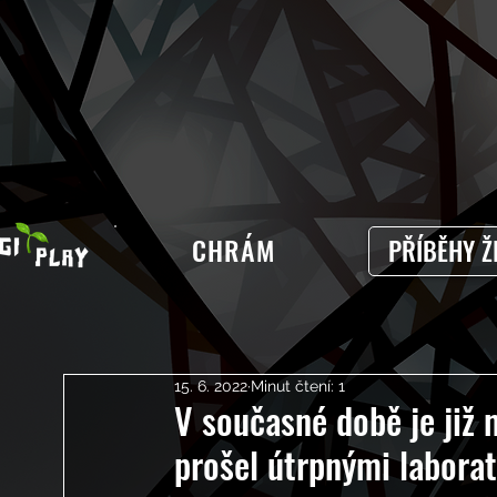
CHRÁM
PŘÍBĚHY Ž
15. 6. 2022
Minut čtení: 1
V současné době je již 
prošel útrpnými labora