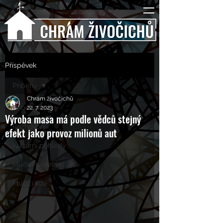
Příspěvek
Příběhy
Chrám živočichů
Příběhy
22. 7. 2023
Výroba masa má podle vědců stejný
Rozhovory
efekt jako provoz milionů aut
Kulturní pohledy
Mučící nástroje
Mučící lidé