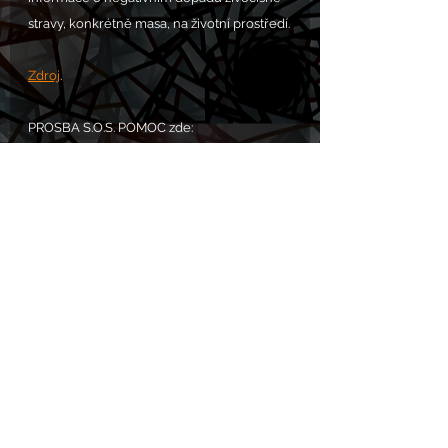
stravy, konkrétně masa, na životní prostředí.
Zdroj
.
PROSBA S.O.S. POMOC zde: 
https://www.chram.eu/sos
Komentáře
Napsat komentář...