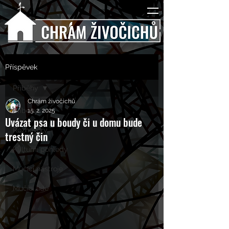
Příspěvek
Příběhy
Chrám živočichů
Příběhy
15. 2. 2025
Uvázat psa u boudy či u domu bude
Rozhovory
trestný čin
Kulturní pohledy
Mučící nástroje
Mučící lidé