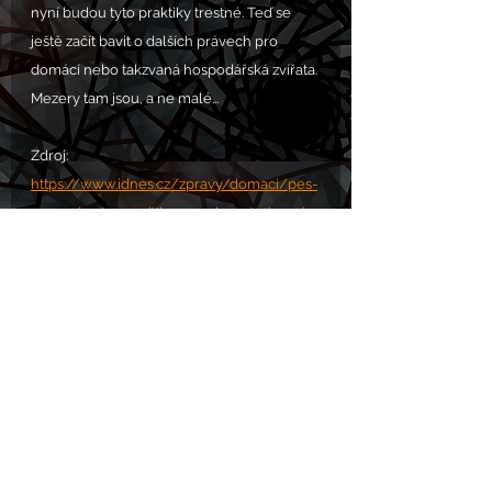
nyní budou tyto praktiky trestné. Teď se 
ještě začít bavit o dalších právech pro 
domácí nebo takzvaná hospodářská zvířata. 
Mezery tam jsou, a ne malé...
Zdroj: 
https://www.idnes.cz/zpravy/domaci/pes-
uvazani-retez-voditko-novela-veterinarni-
zakon-tyrani.A250128_190917_domaci_vals
Komentáře