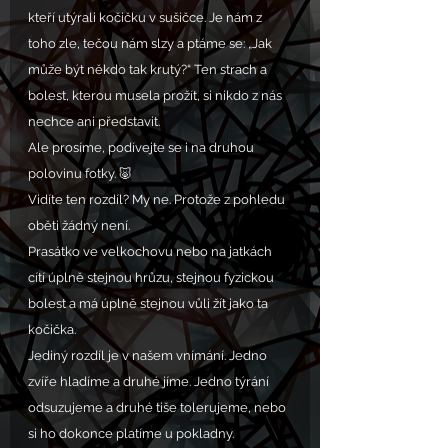
kteří utýrali kočičku v sušičce. Je nám z 
toho zle, tečou nám slzy a ptáme se: „Jak 
může být někdo tak krutý?“ Ten strach a 
bolest, kterou musela prožít, si nikdo z nás 
nechce ani představit.
Ale prosíme, podívejte se i na druhou 
polovinu fotky. 🐷
Vidíte ten rozdíl? My ne. Protože z pohledu 
oběti žádný není.
Prasátko ve velkochovu nebo na jatkách 
cítí úplně stejnou hrůzu, stejnou fyzickou 
bolest a má úplně stejnou vůli žít jako ta 
kočička.
Jediný rozdíl je v našem vnímání. Jedno 
zvíře hladíme a druhé jíme. Jedno týrání 
odsuzujeme a druhé tiše tolerujeme, nebo 
si ho dokonce platíme u pokladny.