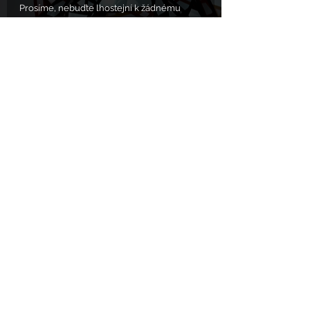
Prosíme, nebuďte lhostejní k žádnému 
utrpení. Zvíře není věc, ať už mňouká, nebo 
chrochtá. Každý život má stejnou váhu. 🙏
Zdroj: 
https://cnn.iprima.cz/pojd-ven-
rozbijeme-ti-drzku-kricel-nastvany-dav-
pred-domem-tryznitele-kocky-503316#
Komentáře
Napsat komentář...