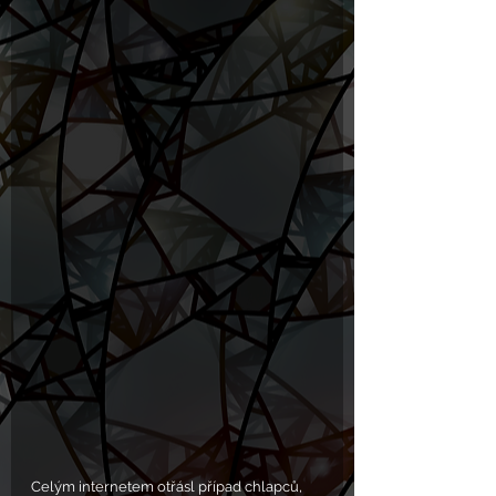
Celým internetem otřásl případ chlapců, 