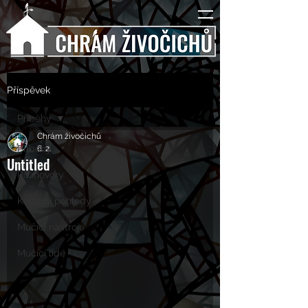
Příspěvek
Příběhy
Chrám živočichů
Příběhy
6. 2.
Untitled
Rozhovory
Kulturní pohledy
Mučící nástroje
Mučící lidé