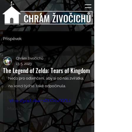
Příspěvek
Příběhy
Chrám živočichů
Příběhy
13. 5. 2023
The Legend of Zelda: Tears of Kingdom
Rozhovory
Něco pro odlehčení, aby si od nás zvířátka, 
Kulturní pohledy
na konci týdne, také odpočinula.
Mučící nástroje
https://youtu.be/nR7JQKxSODU
Mučící lidé