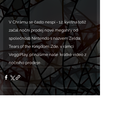
V Chrámu se často nespí - 12. května totiž 
začal noční prodej nové megahry od 
společnosti Nintendo s názvem Zelda: 
Tears of the Kingdom. Zde, v rámci 
VeggiPlay, přinášíme naše  krátké video z 
nočního prodeje.
Komentáře