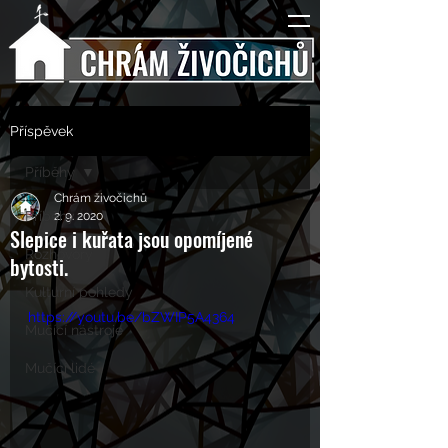
Příspěvek
Příběhy
Chrám živočichů
Příběhy
2. 9. 2020
Slepice i kuřata jsou opomíjené
Rozhovory
bytosti.
Kulturní pohledy
https://youtu.be/bZWIP5A4364
Mučící nástroje
Mučící lidé