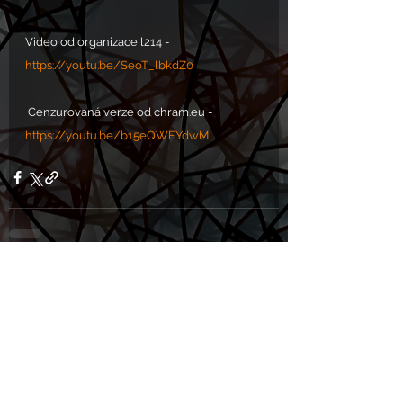
Video od organizace l214 - 
https://youtu.be/SeoT_lbkdZ0
 Cenzurovaná verze od chram.eu - 
https://youtu.be/b15eQWFYdwM
Komentáře
Napsat komentář...