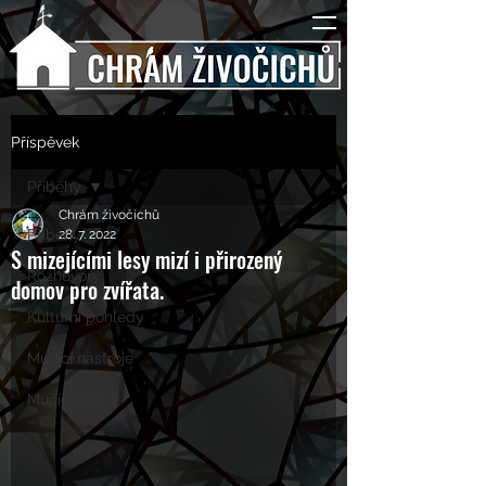
Příspěvek
Příběhy
Chrám živočichů
Příběhy
28. 7. 2022
S mizejícími lesy mizí i přirozený
Rozhovory
domov pro zvířata.
Kulturní pohledy
Mučící nástroje
Mučící lidé