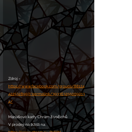
Zdroj -
https://www.facebook.com/groups/88124
4225328997/permalink/393363255009013
4/
Mariášové karty Chrám živočichů.
V prodeji na tržišti na: 