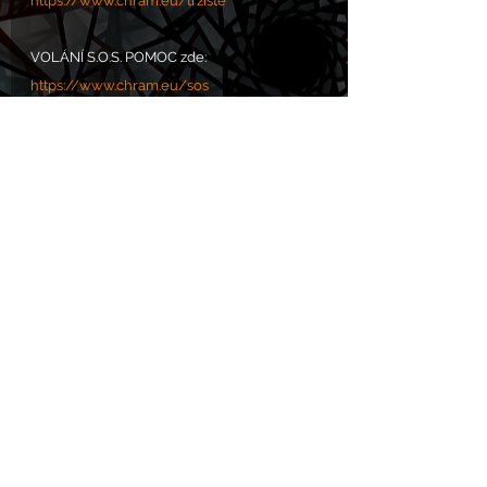
https://www.chram.eu/tržiště
VOLÁNÍ S.O.S. POMOC zde: 
https://www.chram.eu/sos
Komentáře
Napsat komentář...