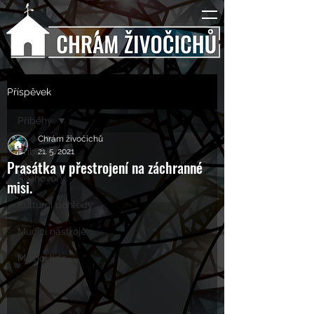
Příspěvek
Příběhy
Chrám živočichů
Příběhy
21. 5. 2021
Prasátka v přestrojení na záchranné
Rozhovory
misi.
Kulturní pohledy
Mučící nástroje
Mučící lidé