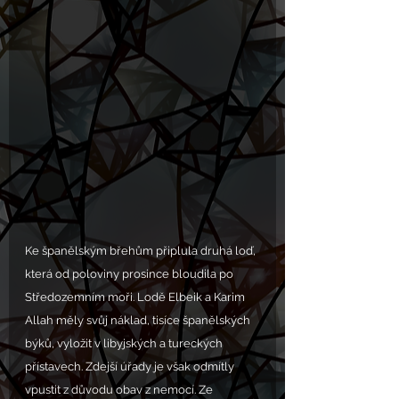
Ke španělským břehům připlula druhá loď, 
která od poloviny prosince bloudila po 
Středozemním moři. Lodě Elbeik a Karim 
Allah měly svůj náklad, tisíce španělských 
býků, vyložit v libyjských a tureckých 
přístavech. Zdejší úřady je však odmítly 
vpustit z důvodu obav z nemocí. Ze 