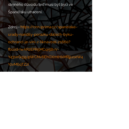
stejného důvodu teď musí být býci ve 
Španělsku utraceni.
Zdroj - 
https://cnn.iprima.cz/spanelske-
urady-naridily-porazku-dalsich-byku-
ochranci-je-vini-z-liknavosti-21660?
fbclid=IwAR2EPR5MCqi5BvV-
Y431eGqjgJpWCNv6EhOXmtHkMRjjuoeW4
YzvM6qTZ2I
VOLÁNÍ S.O.S. POMOC zde: 
https://www.chram.eu/sos