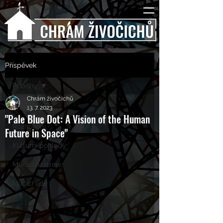
Příspěvek
Příběhy
Chrám živočichů
Příběhy
13. 7. 2023
"Pale Blue Dot: A Vision of the Human
Rozhovory
Future in Space"
Kulturní pohledy
Mučící nástroje
Mučící lidé