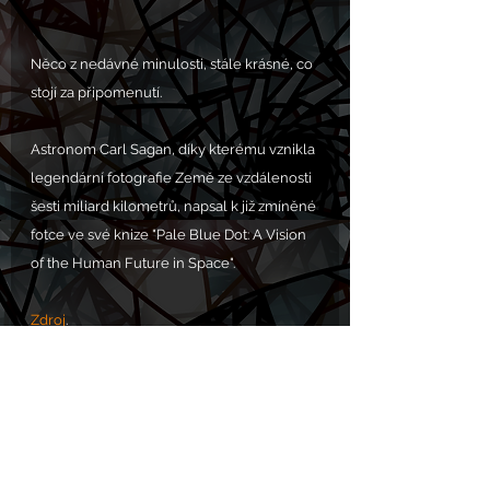
Něco z nedávné minulosti, stále krásné, co 
stojí za připomenutí. 
Astronom Carl Sagan, díky kterému vznikla 
legendární fotografie Země ze vzdálenosti 
šesti miliard kilometrů, napsal k již zmíněné 
fotce ve své knize "Pale Blue Dot: A Vision 
of the Human Future in Space".
Zdroj
.
PROSBA S.O.S. POMOC zde: 
https://www.chram.eu/sos