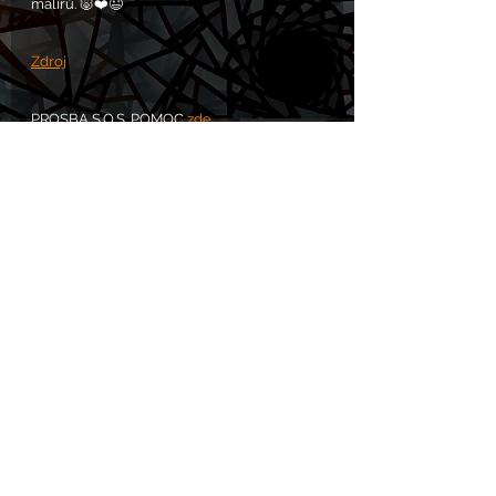
malířů. 🐷❤️😉
Zdroj
PROSBA S.O.S. POMOC 
zde
.
Komentáře
Napsat komentář...