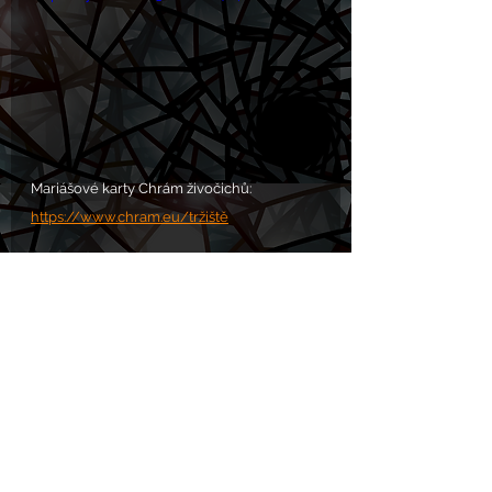
Mariášové karty Chrám živočichů:
https://www.chram.eu/tržiště
VOLÁNÍ S.O.S. POMOC zde: 
https://www.chram.eu/sos