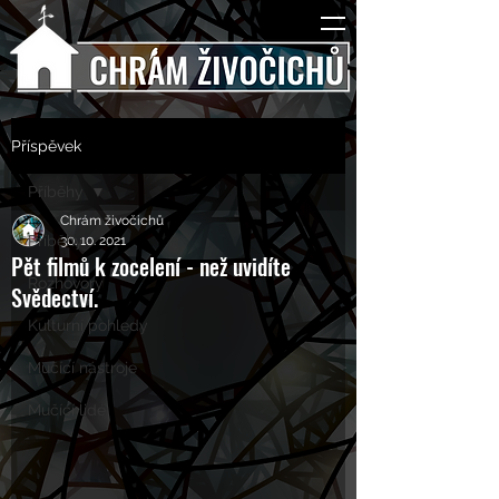
Příspěvek
Příběhy
Chrám živočichů
Příběhy
30. 10. 2021
Pět filmů k zocelení - než uvidíte
Rozhovory
Svědectví.
Kulturní pohledy
Mučící nástroje
Mučící lidé