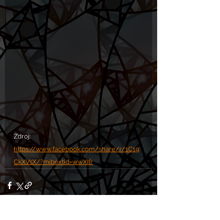
Zdroj: 
https://www.facebook.com/share/r/1C19
CkXVsX/?mibextid=wwXIfr