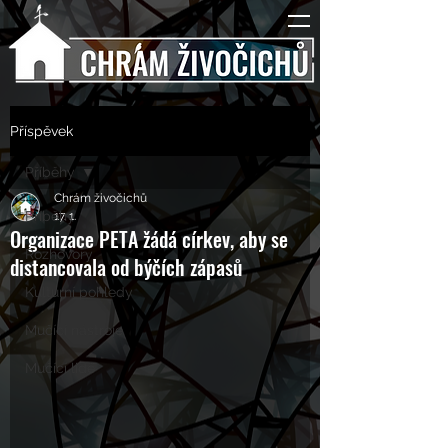
Příspěvek
Příběhy
Chrám živočichů
Příběhy
17. 1.
Organizace PETA žádá církev, aby se
Rozhovory
distancovala od býčích zápasů
Kulturní pohledy
Mučící nástroje
Mučící lidé