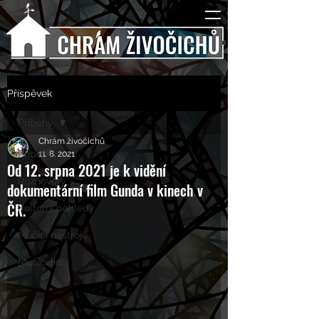
Příspěvek
Příběhy
Chrám živočichů
Příběhy
11. 8. 2021
Od 12. srpna 2021 je k vidění
Rozhovory
dokumentární film Gunda v kinech v
ČR.
Kulturní pohledy
Mučící nástroje
Mučící lidé