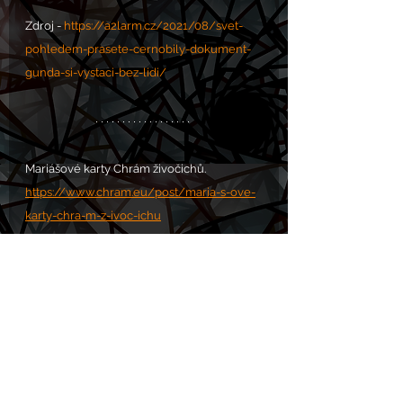
Zdroj - 
https://a2larm.cz/2021/08/svet-
pohledem-prasete-cernobily-dokument-
gunda-si-vystaci-bez-lidi/
Mariášové karty Chrám živočichů.
https://www.chram.eu/post/maria-s-ove-
karty-chra-m-z-ivoc-ichu
VOLÁNÍ S.O.S. POMOC zde: 
https://www.chram.eu/sos