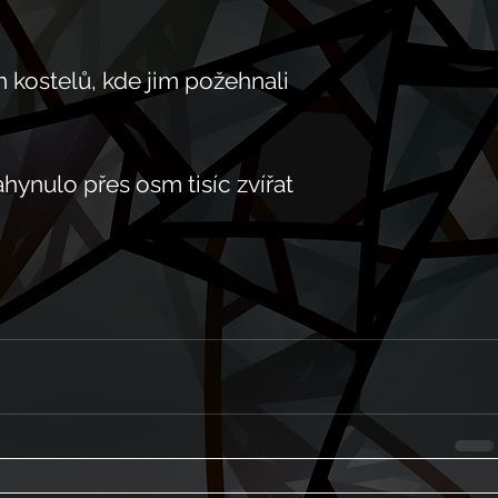
h kostelů, kde jim požehnali
ahynulo přes osm tisíc zvířat