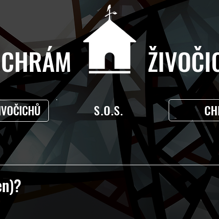
CHRÁM ŽIVOČIC
S.O.S.
CH
IVOČICHŮ
en)?