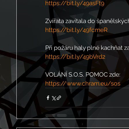
https://bit.ly/49asFt9
Zvířata zavítala do španělskýc
https://bit.ly/49fcmeR
Při požáru haly plné kachňat z
https://bit.ly/49bVrd2
VOLÁNÍ S.O.S. POMOC zde: 
https://www.chram.eu/sos