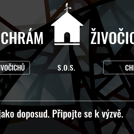
CHRÁM ŽIVOČIC
S.O.S.
CH
IVOČICHŮ
ko doposud. Připojte se k výzvě.