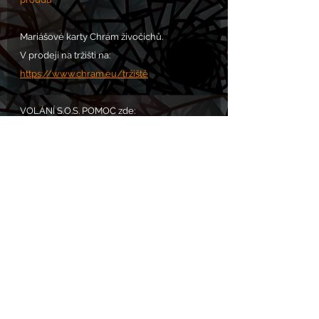
Mariášové karty Chrám živočichů.
V prodeji na tržišti na: 
https://www.chram.eu/tržiště
VOLÁNÍ S.O.S. POMOC zde: 
https://www.chram.eu/sos
Komentáře
Napsat komentář...