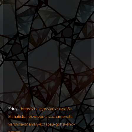
Zdroj - 
https://blisty.cz/art/104728-
klimaticka-krize-vedci-zaznamenali-
varovne-znamky-kolapsu-golfskeho-
proudu