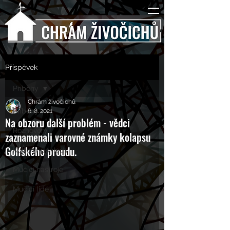
Příspěvek
Příběhy
Chrám živočichů
Příběhy
6. 8. 2021
Na obzoru další problém - vědci
Rozhovory
zaznamenali varovné známky kolapsu
Golfského proudu.
Kulturní pohledy
Mučící nástroje
Mučící lidé