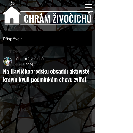
Příspěvek
Příběhy
Chrám živočichů
Příběhy
16. 11. 2024
Na Havlíčkobrodsku obsadili aktivisté
Rozhovory
kravín kvůli podmínkám chovu zvířat
Kulturní pohledy
Mučící nástroje
Mučící lidé