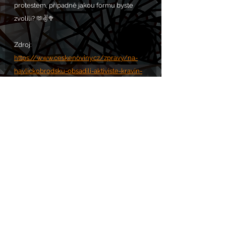
protestem, případně jakou formu byste 
zvolili? 🫶✌️🥦
Zdroj: 
https://www.ceskenoviny.cz/zpravy/na-
havlickobrodsku-obsadili-aktiviste-kravin-
kvuli-podminkam-chovu-zvirat/2593625
Komentáře
Napsat komentář...