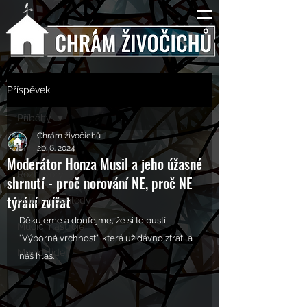
Příspěvek
Příběhy
Chrám živočichů
Příběhy
20. 6. 2024
Moderátor Honza Musil a jeho úžasné
Rozhovory
shrnutí - proč norování NE, proč NE
týrání zvířat
Kulturní pohledy
Děkujeme a doufejme, že si to pustí 
Mučící nástroje
"Výborná vrchnost", která už dávno ztratila 
Mučící lidé
náš hlas.