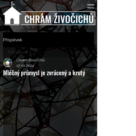
Příspěvek
Příběhy
Chrám živočichů
Příběhy
17. 10. 2024
Mléčný průmysl je zvrácený a krutý
Rozhovory
Kulturní pohledy
Mučící nástroje
Mučící lidé