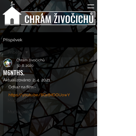
Příspěvek
Příběhy
Chrám živočichů
Příběhy
30. 6. 2020
M6NTHS.
Rozhovory
Aktualizováno:
2. 4. 2021
Odkaz na film - 
Kulturní pohledy
https://youtu.be/8GxtMOOUowY
Mučící nástroje
Mučící lidé