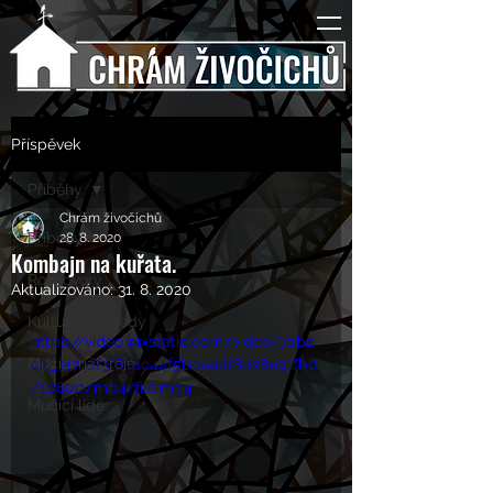
Příspěvek
Příběhy
Chrám živočichů
Příběhy
28. 8. 2020
Kombajn na kuřata.
Rozhovory
Aktualizováno:
31. 8. 2020
Kulturní pohledy
https://video.wixstatic.com/video/7ab2
Mučící nástroje
cb_3171df3f8cac44f5bceedf8d28e91fb0
/1080p/mp4/file.mp4
Mučící lidé