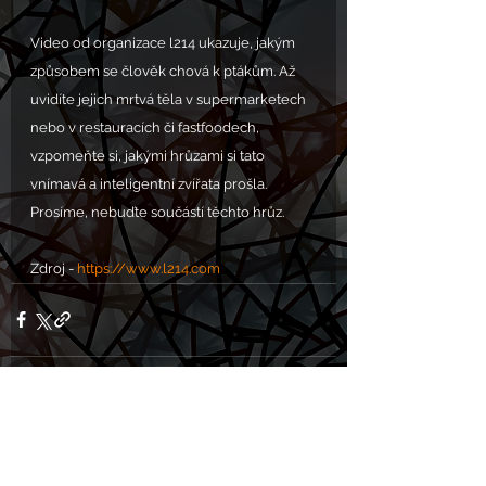
Video od organizace l214 ukazuje, jakým 
způsobem se člověk chová k ptákům. Až 
uvidíte jejich mrtvá těla v supermarketech 
nebo v restauracích či fastfoodech, 
vzpomeňte si, jakými hrůzami si tato 
vnímavá a inteligentní zvířata prošla. 
Prosíme, nebuďte součástí těchto hrůz.
Zdroj - 
https://www.l214.com
Komentáře