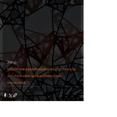
Zdroj - 
https://www.plantbasednews.org/news/gi
ant-clock-new-york-climate-crisis-
irreversible