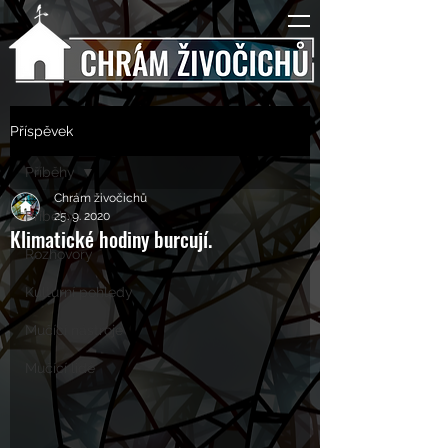
Příspěvek
Příběhy
Chrám živočichů
Příběhy
25. 9. 2020
Klimatické hodiny burcují.
Rozhovory
Kulturní pohledy
Mučící nástroje
Mučící lidé