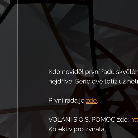
Kdo neviděl první řadu skvělého
nejdříve! Série dvě totiž už net
První řada je 
zde
.
VOLÁNÍ S.O.S. POMOC zde: 
ht
Kolektiv pro zvířata