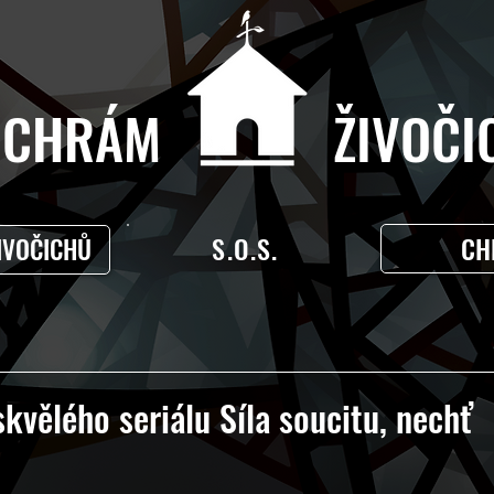
CHRÁM ŽIVOČIC
S.O.S.
CH
IVOČICHŮ
skvělého seriálu Síla soucitu, nechť