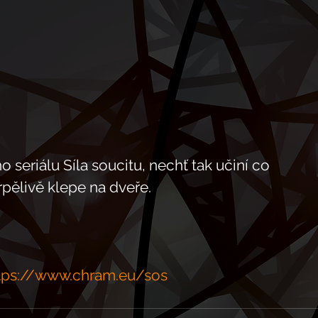
 seriálu Síla soucitu, nechť tak učiní co 
rpělivě klepe na dveře. 
tps://www.chram.eu/sos