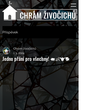
Příspěvek
Příběhy
Chrám živočichů
Příběhy
1. 1. 2024
Jedno přání pro všechny! 🐖👶🐮🐕
Rozhovory
Kulturní pohledy
Mučící nástroje
Mučící lidé