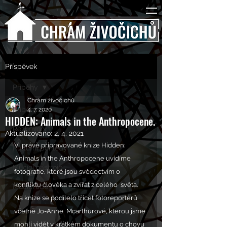
Příspěvek
Příběhy
Chrám živočichů
Příběhy
4. 7. 2020
HIDDEN: Animals in the Anthropocene.
Rozhovory
Aktualizováno:
2. 4. 2021
V  právě připravované knize Hidden: 
Kulturní pohledy
Animals in the Anthropocene uvidíme  
Mučící nástroje
fotografie, které jsou svědectvím o 
konfliktu člověka a zvířat z celého  světa. 
Mučící lidé
Na knize se podílelo třicet fotoreportérů 
včetně Jo-Anne  Mcarthurové, kterou jsme 
mohli vidět v krátkém dokumentu o chovu 