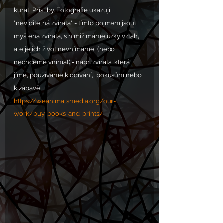
kuřat  Přísliby. Fotografie ukazují 
"neviditelná zvířata" - tímto pojmem jsou  
myšlena zvířata, s nimiž máme úzký vztah, 
ale jejich život nevnímáme  (nebo 
nechceme vnímat) - např. zvířata, která 
jíme, používáme k odívání,  pokusům nebo 
k zábavě.  
https://weanimalsmedia.org/our-
work/buy-books-and-prints/