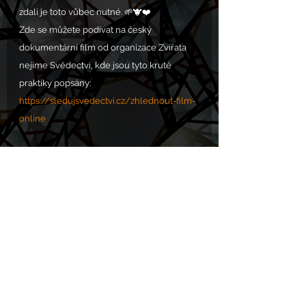
zdali je toto vůbec nutné. 🌱🐮❤️
Zde se můžete podívat na český 
dokumentární film od organizace Zvířata 
nejíme Svědectví, kde jsou tyto kruté 
praktiky popsány: 
https://sledujsvedectvi.cz/zhlednout-film-
online
Zde naše Filmové pohledy na Svědectví: 
https://bit.ly/3ZCd3v9
Zdroj: 
https://soucitne.cz/novinky/10-
duvodu-proc-nepotrebujeme-mlecne-
vyrobky
VOLÁNÍ S.O.S. POMOC zde: 
https://www.chram.eu/sos