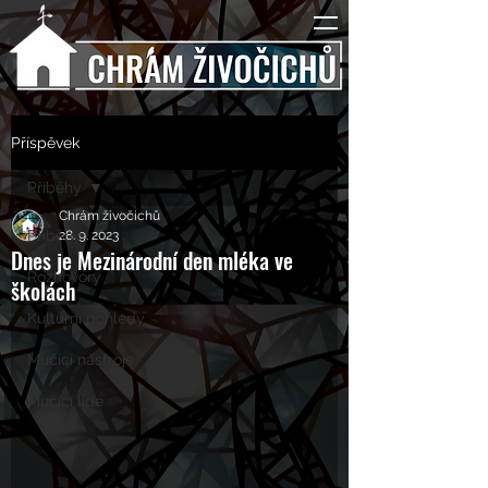
Příspěvek
Příběhy
Chrám živočichů
Příběhy
28. 9. 2023
Dnes je Mezinárodní den mléka ve
Rozhovory
školách
Kulturní pohledy
Mučící nástroje
Mučící lidé