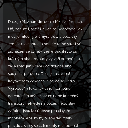
Dnes je Mezinárodní den mléka ve školách. 
Uff, bohužel, téměř nikde se nedočtete, jak 
moc je mléčný průmysl krutý a bezcitný. 
Jedná se o naprosto neuvěřitelně strašlivé 
zacházení se zvířaty, vše je pak skryto za 
krásným obalem, který vytváří domněnku, 
že je snad jen krůček od dokonalého 
spojení s přírodou. Opak je pravdou! 
Kdybychom vynechali vše, co souvisí s 
"výrobou" mléka, tak už jen samotné 
odebírání mláďat matkám nebo konečný 
transport, nehledě na počasí nebo stav 
zvířátek, jsou tak úděsné praktiky, že 
mnohem lepší by bylo, aby děti znaly 
pravdu a samy se pak mohly rozhodnout, 