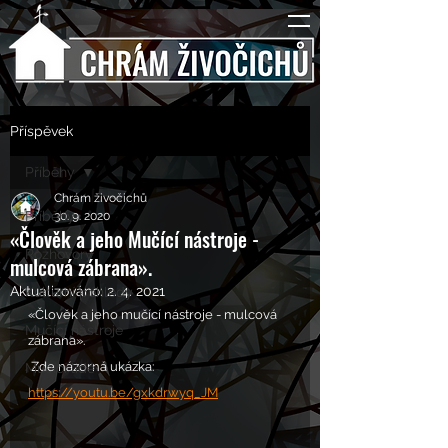
Příspěvek
Příběhy
Chrám živočichů
Příběhy
30. 9. 2020
«Člověk a jeho Mučící nástroje -
Rozhovory
mulcová zábrana».
Aktualizováno:
2. 4. 2021
Kulturní pohledy
«Člověk a jeho mučící nástroje - mulcová 
Mučící nástroje
zábrana».
 Zde názorná ukázka: 
Mučící lidé
https://youtu.be/gxkdrwyq_JM