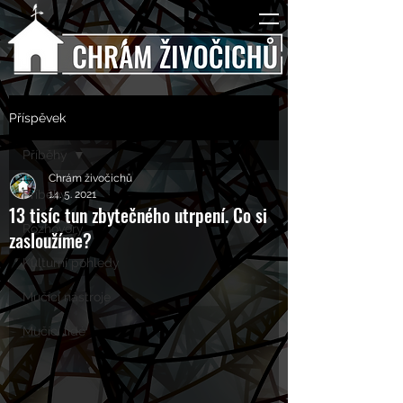
Příspěvek
Příběhy
Chrám živočichů
Příběhy
14. 5. 2021
13 tisíc tun zbytečného utrpení. Co si
Rozhovory
zasloužíme?
Kulturní pohledy
Mučící nástroje
Mučící lidé