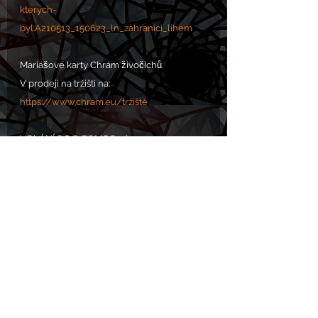
kterych-
byl.A210513_150623_ln_zahranici_lihem
Mariášové karty Chrám živočichů.
V prodeji na tržišti na: 
https://www.chram.eu/tržiště
VOLÁNÍ S.O.S. POMOC zde: 
https://www.chram.eu/sos
Komentáře