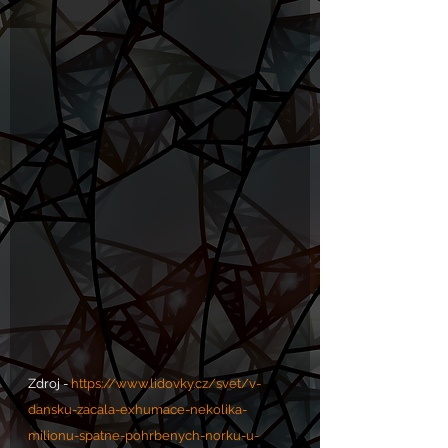
Zdroj - 
https://www.lidovky.cz/svet/v-
dansku-zacala-exhumace-nekolika-
milionu-spatne-pohrbenych-norku-u-