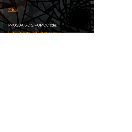
Zdroj
. 
PROSBA S.O.S. POMOC zde: 
https://www.chram.eu/sos
Komentáře
Napsat komentář...