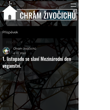
Příspěvek
Příběhy
Chrám živočichů
Příběhy
4. 11. 2022
1. listopadu se slaví Mezinárodní den
Rozhovory
veganství.
Kulturní pohledy
Mučící nástroje
Mučící lidé