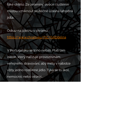
také chtělo. Ze zeleniny, ovoce i luštěnin 
můžou vzniknout skutečně úžasná lahodná 
jídla. 
Odkaz na jídelnu v chrámu: 
https://www.chram.eu/j%C3%ADdelna
V Portugalsku se toho nebáli. Platí tam 
zákon, který nařizuje provozovnám 
veřejného stravování, aby měly v nabídce 
vždy jedno rostlinné jídlo. Týká se to škol, 
nemocnic nebo věznic.
Zdroj
.
PROSBA S.O.S. POMOC 
zde
.