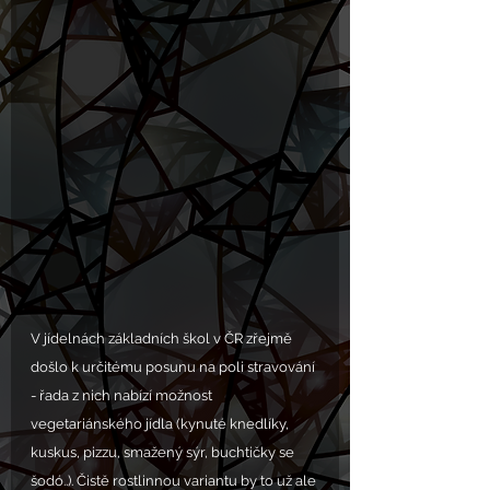
V jídelnách základních škol v ČR zřejmě 
došlo k určitému posunu na poli stravování 
- řada z nich nabízí možnost 
vegetariánského jídla (kynuté knedlíky, 
kuskus, pizzu, smažený sýr, buchtičky se 
šodó..). Čistě rostlinnou variantu by to už ale 