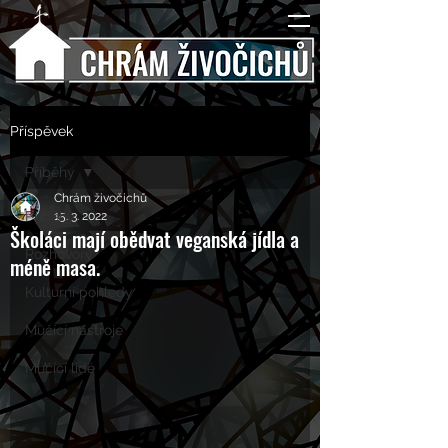
Příspěvek
Příběhy
Chrám živočichů
Příběhy
15. 3. 2022
Školáci mají obědvat veganská jídla a
Rozhovory
méně masa.
Kulturní pohledy
Mučící nástroje
Mučící lidé