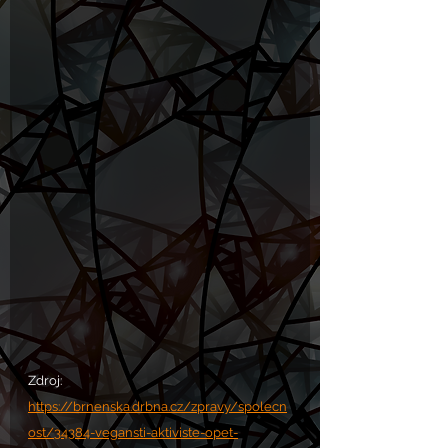
Zdroj: 
https://brnenska.drbna.cz/zpravy/spolecn
ost/34384-vegansti-aktiviste-opet-