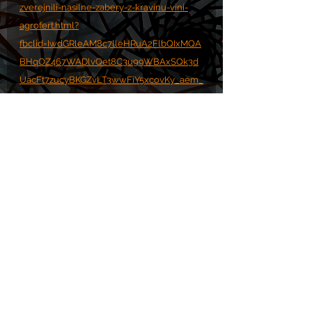
zverejnili-nasilne-zabery-z-kravinu-vini-
agrofert.html?
fbclid=IwdGRleAM8c7lleHRuA2FlbQIxMQA
BHqOZ467WADlvQet8C3u99WBAxSQk3d
UacFt7zucyBKGZvLT3wwFiY5xcovKy_aem_
8eeBsJAjkQeI3wlSONYR4g
Komentáře
Napsat komentář...