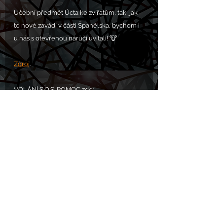
Učební předmět Úcta ke zvířatům, tak, jak 
to nové zavádí v části Španělska, bychom i 
u nás s otevřenou náručí uvítali! 🐮
Zdroj
.
VOLÁNÍ S.O.S. POMOC zde: 
https://www.chram.eu/sos
Komentáře