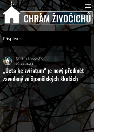
Příspěvek
Příběhy
Chrám živočichů
Příběhy
16. 11. 2023
„Úcta ke zvířatům“ je nový předmět
Rozhovory
zavedený ve španělských školách
Kulturní pohledy
Mučící nástroje
Mučící lidé