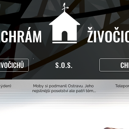
CHRÁM ŽIVOČIC
S.O.S.
CH
IVOČICHŮ
 týden)
Moby si podmanil Ostravu. Jeho
Telepor
nejsilnější poselství ale patří těm,
kteří sami mluvit nedokážou. 🐮🐷
🐔🌱💚