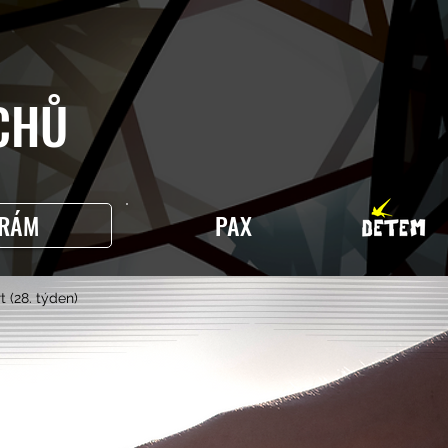
HŮ
RÁM
PAX
t (28. týden)